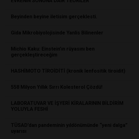
EVRENIN SONUNA DAIR TEORILER
Beyinden beyine iletisim gerçeklesti.
Gida Mikrobiyolojisinde Yanlis Bilinenler
Michio Kaku: Einstein’ın rüyasını ben
gerçekleştireceğim
HASHİMOTO TİROİDİTİ (kronik lenfositik tiroidit)
558 Milyon Yıllık Sırrı Kolesterol Çözdü!
LABORATUVAR VE İŞYERİ KİRALARININ BİLDİRİM
YOLUYLA FESHİ
TÜSAD’dan pandeminin yıldönümünde “yeni dalga”
uyarısı