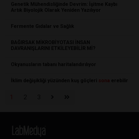
Genetik Mühendisliğinde Devrim: İşitme Kaybı
Artık Biyolojik Olarak Yeniden Yazılıyor
Fermente Gıdalar ve Sağlık
BAĞIRSAK MİKROBİYOTASI İNSAN
DAVRANIŞLARINI ETKİLEYEBİLİR Mİ?
Okyanusların tabanı haritalandırılıyor
İklim değişikliği yüzünden kuş göçleri
sona
erebilir
1
2
3