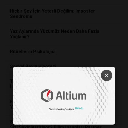
Hiçbir Şey İçin Yeterli Değilim: Imposter
Sendromu
Yaz Aylarında Yüzümüz Neden Daha Fazla
Yağlanır?
Ritüellerin Psikolojisi
Sosyal Beyin Hipotezi
×
Tarihte Bir İLK! Tamamen AI Tarafından Yaratılan
İlk Bebek Doğdu!
Evdeki Dağınıklık, Kadınlarda Stres Hormonunu
Yükseltiyor Ve Erkekleri Etkilemiyor
Sevdiğiniz Kişinin Giydiği Kıyafetin Kokusu Neden
Sizi Sakinleştiriyor? Bilim İnsanları Partner