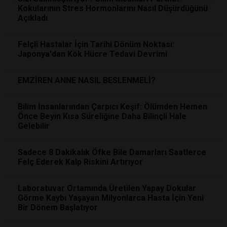
Kokularının Stres Hormonlarını Nasıl Düşürdüğünü
Açıkladı
Felçli Hastalar İçin Tarihi Dönüm Noktası:
Japonya'dan Kök Hücre Tedavi Devrimi
EMZİREN ANNE NASIL BESLENMELİ?
Bilim İnsanlarından Çarpıcı Keşif: Ölümden Hemen
Önce Beyin Kısa Süreliğine Daha Bilinçli Hale
Gelebilir
Sadece 8 Dakikalık Öfke Bile Damarları Saatlerce
Felç Ederek Kalp Riskini Artırıyor
Laboratuvar Ortamında Üretilen Yapay Dokular
Görme Kaybı Yaşayan Milyonlarca Hasta İçin Yeni
Bir Dönem Başlatıyor