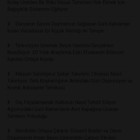
Kolay Üretilen Bir Bitki Virüsü Tümörleri Yok Etmek İçin
Bağışıklık Sistemini Eğitiyor
Dünyanın Sesini Duymamızı Sağlayan Gizli Kahraman:
İnsan Vücudunun En Küçük Kemiği ile Tanışın
Televizyon İzlemek Beyin Hacmini Gerçekten
Küçültüyor: 20 Yıllık Araştırma Eski Efsanenin Bilimsel
Kanıtını Ortaya Koydu
Masum Sandığınız Şeker Tüketimi Zihninizi Nasıl
Tüketiyor: Tatlı Alışkanlığının Ardındaki Gizli Depresyon ve
Kronik Anksiyete Tehlikesi
Diş Fırçalamamak Kalbinizi Nasıl Tehdit Ediyor:
Ağzınızdaki Gizli Bakterilerin Aort Kapağına Uzanan
Tehlikeli Yolculuğu
Nörobilim Ortaya Çıkardı: Düzenli İbadet ve Derin
Düşüncenin İnsan Beyni Üzerindeki Çarpıcı Etkileri