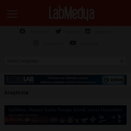
Labmedya - Laboratuv
facebook
twitter
linkedin
instagram
youtube
Araştırma