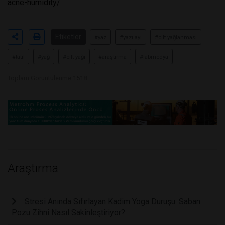
acne-humidity/
Etiketler
#yaz
#yazı ayı
#cilt yağlanması
#tatil
#yağ
#cilt yağı
#araştırma
#labmedya
Toplam Görüntülenme 1518
Araştırma
Stresi Anında Sıfırlayan Kadim Yoga Duruşu: Saban
Pozu Zihni Nasıl Sakinleştiriyor?