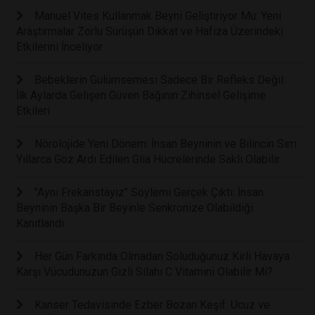
Manuel Vites Kullanmak Beyni Geliştiriyor Mu: Yeni
Araştırmalar Zorlu Sürüşün Dikkat ve Hafıza Üzerindeki
Etkilerini İnceliyor
Bebeklerin Gülümsemesi Sadece Bir Refleks Değil:
İlk Aylarda Gelişen Güven Bağının Zihinsel Gelişime
Etkileri
Nörolojide Yeni Dönem: İnsan Beyninin ve Bilincin Sırrı
Yıllarca Göz Ardı Edilen Glia Hücrelerinde Saklı Olabilir
"Aynı Frekanstayız" Söylemi Gerçek Çıktı: İnsan
Beyninin Başka Bir Beyinle Senkronize Olabildiği
Kanıtlandı
Her Gün Farkında Olmadan Soluduğunuz Kirli Havaya
Karşı Vücudunuzun Gizli Silahı C Vitamini Olabilir Mi?
Kanser Tedavisinde Ezber Bozan Keşif: Ucuz ve