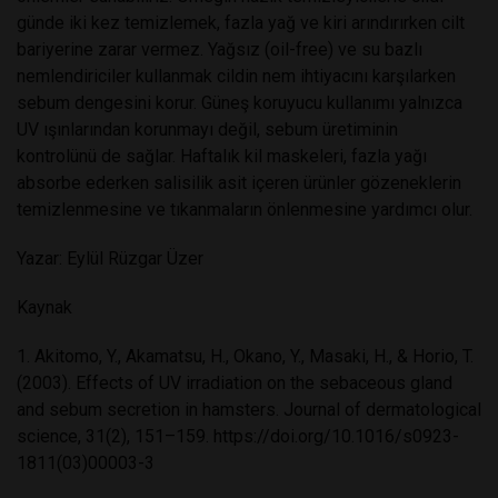
günde iki kez temizlemek, fazla yağ ve kiri arındırırken cilt
bariyerine zarar vermez. Yağsız (oil-free) ve su bazlı
nemlendiriciler kullanmak cildin nem ihtiyacını karşılarken
sebum dengesini korur. Güneş koruyucu kullanımı yalnızca
UV ışınlarından korunmayı değil, sebum üretiminin
kontrolünü de sağlar. Haftalık kil maskeleri, fazla yağı
absorbe ederken salisilik asit içeren ürünler gözeneklerin
temizlenmesine ve tıkanmaların önlenmesine yardımcı olur.
Yazar: Eylül Rüzgar Üzer
Kaynak
1. Akitomo, Y., Akamatsu, H., Okano, Y., Masaki, H., & Horio, T.
(2003). Effects of UV irradiation on the sebaceous gland
and sebum secretion in hamsters. Journal of dermatological
science, 31(2), 151–159.
https://doi.org/10.1016/s0923-
1811(03)00003-3