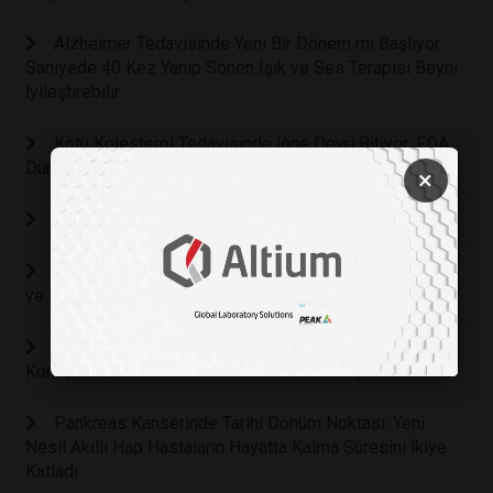
Alzheimer Tedavisinde Yeni Bir Dönem mi Başlıyor:
Saniyede 40 Kez Yanıp Sönen Işık ve Ses Terapisi Beyni
İyileştirebilir
Kötü Kolesterol Tedavisinde İğne Devri Bitiyor: FDA
Dünyanın İlk Günlük Kolesterol Hapına Onay Verdi
×
KALBİN İHTİYAÇ DUYDUĞU EN ÖNEMLİ YİYECEKLER
İnsan Beyninin Kusursuz Savunma Sistemi: Kafatası
ve Zarların Bilinmeyen Koruyucu Kalkanı
Günde Fazladan Yarım Saat Ekran Süresi Bebeklerde
Konuşma Gecikmesi Riskini Yüzde 49 Artırıyor
Pankreas Kanserinde Tarihi Dönüm Noktası: Yeni
Nesil Akıllı Hap Hastaların Hayatta Kalma Süresini İkiye
Katladı