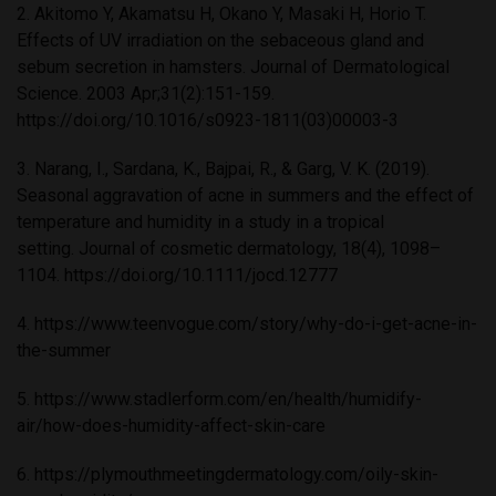
2. Akitomo Y, Akamatsu H, Okano Y, Masaki H, Horio T.
Effects of UV irradiation on the sebaceous gland and
sebum secretion in hamsters. Journal of Dermatological
Science. 2003 Apr;31(2):151-159.
https://doi.org/10.1016/s0923-1811(03)00003-3
3. Narang, I., Sardana, K., Bajpai, R., & Garg, V. K. (2019).
Seasonal aggravation of acne in summers and the effect of
temperature and humidity in a study in a tropical
setting. Journal of cosmetic dermatology, 18(4), 1098–
1104.
https://doi.org/10.1111/jocd.12777
4.
https://www.teenvogue.com/story/why-do-i-get-acne-in-
the-summer
5.
https://www.stadlerform.com/en/health/humidify-
air/how-does-humidity-affect-skin-care
6.
https://plymouthmeetingdermatology.com/oily-skin-