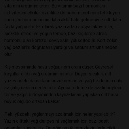
vitamini üretimini artırır. Bu vitamin bazı hormonların
aktivitesini etkiler, özellikle de sebum üretimini tetikleyen
androjen hormonlarının daha aktif hale gelmesiyle cilt daha
fazla yağ üretir. Ek olarak yazın artan sosyal aktiviteler,
sıcaklık stresi ve yoğun tempo, bazı kişilerde stres
hormonu olan kortizol seviyesini yükseltebilir. Kortizolün
yağ bezlerini doğrudan uyardığı ve sebum artışına neden
olur.
Kış mevsiminde hava soğur, nem oranı düşer. Çevresel
koşullar cildin yağ üretimini sınırlar. Düşen sıcaklık cilt
yüzeyindeki damarların büzülmesine ve yağ bezlerinin daha
az çalışmasına neden olur. Ayrıca terleme de azalır böylece
ter ve yağın birleşiminden kaynaklanan yapışkan cilt hissi
büyük ölçüde ortadan kalkar.
Peki yüzdeki yağlanmayı azaltmak için neler yapılabilir?
Yazın ciltteki yağ dengesini sağlamak için bazı basit
önlemler sunabiliriz. Örneğin nazik temizleyicilerle cildi