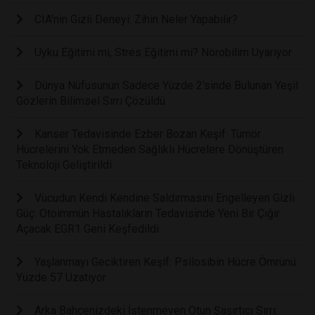
CIA'nin Gizli Deneyi: Zihin Neler Yapabilir?
Uyku Eğitimi mi, Stres Eğitimi mi? Nörobilim Uyarıyor
Dünya Nüfusunun Sadece Yüzde 2'sinde Bulunan Yeşil
Gözlerin Bilimsel Sırrı Çözüldü
Kanser Tedavisinde Ezber Bozan Keşif: Tümör
Hücrelerini Yok Etmeden Sağlıklı Hücrelere Dönüştüren
Teknoloji Geliştirildi
Vücudun Kendi Kendine Saldırmasını Engelleyen Gizli
Güç: Otoimmün Hastalıkların Tedavisinde Yeni Bir Çığır
Açacak EGR1 Geni Keşfedildi
Yaşlanmayı Geciktiren Keşif: Psilosibin Hücre Ömrünü
Yüzde 57 Uzatıyor
Arka Bahçenizdeki İstenmeyen Otun Şaşırtıcı Sırrı: