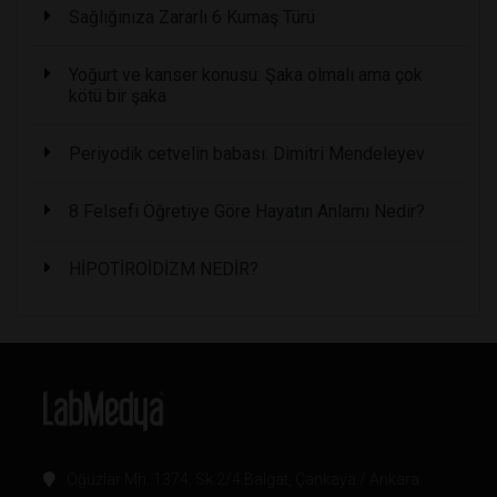
Sağlığınıza Zararlı 6 Kumaş Türü
Yoğurt ve kanser konusu: Şaka olmalı ama çok
kötü bir şaka
Periyodik cetvelin babası: Dimitri Mendeleyev
8 Felsefi Öğretiye Göre Hayatın Anlamı Nedir?
HİPOTİROİDİZM NEDİR?
Oğuzlar Mh. 1374. Sk 2/4 Balgat, Çankaya / Ankara