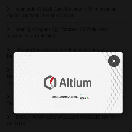
İnsanlarda 33 Gizli Duyu Bulunabilir: Bilim İnsanları
Algının Sınırlarını Yeniden Çiziyor
İnsanlığın Doğaya Ağır Faturası: 40 Yılda Vahşi
Yaşamın Yarısı Yok Oldu
Öfkenizi Yenmek Sadece Bugünü Kurtarmıyor:
Beyninizi Sakin Kalmak İçin Yeniden Programlıyor
×
Alzheimer Tedavisinde Yeni Dönem: Bilim İnsanları
Hastalığı Bir Bağışıklık Sistemi Yanılgısı Olarak Yeniden
Tanımlıyor
Bilim Dünyasındaki En Büyük Yanılgı: Evrim Sadece Bir
Teori mi Yoksa Gözlemlenebilir Bir Gerçek mi?
EVCİL HAYVANLAR, YAŞLILARIN SAĞLIĞINA İYİ
GELİYOR