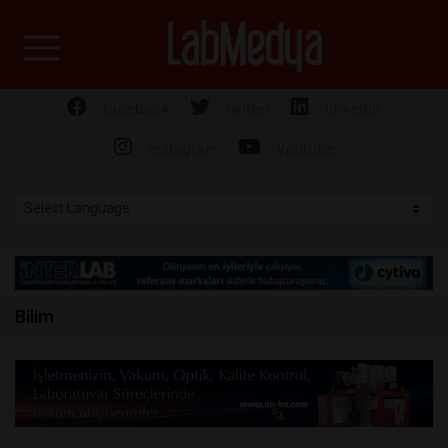
Labmedya - Laboratuv
facebook
twitter
linkedin
instagram
youtube
Bilim