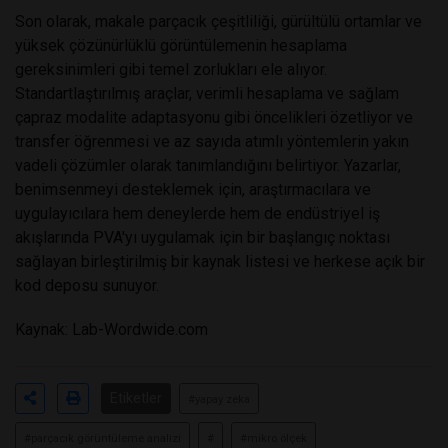
Son olarak, makale parçacık çeşitliliği, gürültülü ortamlar ve
yüksek çözünürlüklü görüntülemenin hesaplama
gereksinimleri gibi temel zorlukları ele alıyor.
Standartlaştırılmış araçlar, verimli hesaplama ve sağlam
çapraz modalite adaptasyonu gibi öncelikleri özetliyor ve
transfer öğrenmesi ve az sayıda atımlı yöntemlerin yakın
vadeli çözümler olarak tanımlandığını belirtiyor. Yazarlar,
benimsenmeyi desteklemek için, araştırmacılara ve
uygulayıcılara hem deneylerde hem de endüstriyel iş
akışlarında PVA'yı uygulamak için bir başlangıç ​​noktası
sağlayan birleştirilmiş bir kaynak listesi ve herkese açık bir
kod deposu sunuyor.
Kaynak: Lab-Wordwide.com
Etiketler
#yapay zeka
#parçacık görüntüleme analizi
#
#mikro ölçek