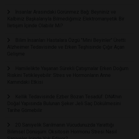
İnsanlar Arasındaki Görünmez Bağ: Beyniniz ve
Kalbiniz Başkalarıyla Bilmediğimiz Elektromanyetik Bir
İletişim İçinde Olabilir Mi?
Bilim İnsanları Hastalara Özgü "Mini Beyinler" Üretti:
Alzheimer Tedavisinde ve Erken Teşhisinde Çığır Açan
Gelişme
Hamilelikte Yaşanan Sürekli Çatışmalar Erken Doğum
Riskini Tetikleyebilir: Stres ve Hormonların Anne
Karnındaki Etkisi
Kellik Tedavisinde Ezber Bozan Tesadüf: DNA'nın
Doğal Yapısında Bulunan Şeker Jeli Saç Dökülmesini
Tarihe Gömebilir
20 Saniyelik Sarılmanın Vücudunuzda Yarattığı
Bilimsel Dönüşüm: Oksitosin Hormonu Stresi Nasıl
Saniyeler İçinde Yok Ediyor?