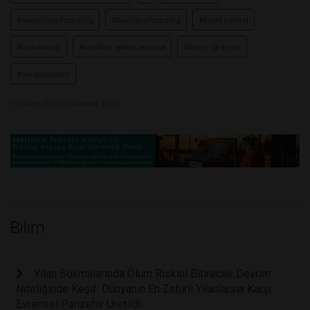
#nanomanufacturing
#biomanufacturing
#kalite kontrol
#mikroskopi
#keşiften optimizasyona
#derin öğrenme
#sürdürülebilir
Toplam Görüntülenme 1092
Bilim
Yılan Sokmalarında Ölüm Riskini Bitirecek Devrim
Niteliğinde Keşif: Dünyanın En Zehirli Yılanlarına Karşı
Evrensel Panzehir Üretildi