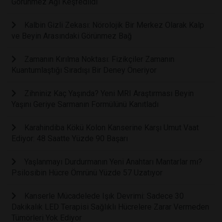
Görünmez Ağı Keşfedildi
Kalbin Gizli Zekası: Nörolojik Bir Merkez Olarak Kalp
ve Beyin Arasındaki Görünmez Bağ
Zamanın Kırılma Noktası: Fizikçiler Zamanın
Kuantumlaştığı Sıradışı Bir Deney Öneriyor
Zihniniz Kaç Yaşında? Yeni MRI Araştırması Beyin
Yaşını Geriye Sarmanın Formülünü Kanıtladı
Karahindiba Kökü Kolon Kanserine Karşı Umut Vaat
Ediyor: 48 Saatte Yüzde 90 Başarı
Yaşlanmayı Durdurmanın Yeni Anahtarı Mantarlar mı?
Psilosibin Hücre Ömrünü Yüzde 57 Uzatıyor
Kanserle Mücadelede Işık Devrimi: Sadece 30
Dakikalık LED Terapisi Sağlıklı Hücrelere Zarar Vermeden
Tümörleri Yok Ediyor