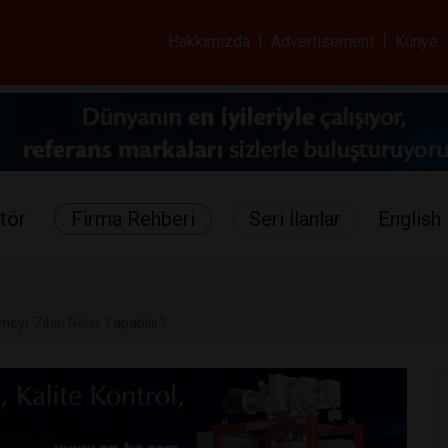
ar ve Sağlık Gazetes
Hakkımızda
|
Advertisement
|
Künye
tör
Firma Rehberi
Seri İlanlar
English 
eneyi: Zihin Neler Yapabilir?