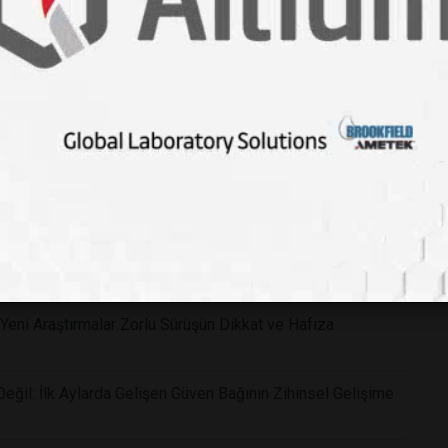
ban Pozu Zihni Nasıl Sakinleştiriyor?
Yeni Araştırmalar Zorlu Sürüşün Dikkat ve Hafıza
ğil: İlk Aylarda Gelişen Güven Bağının Zihinsel Gelişime