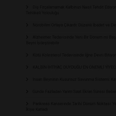
Diş Fırçalamamak Kalbinizi Nasıl Tehdit Ediyor
Tehlikeli Yolculuğu
Nörobilim Ortaya Çıkardı: Düzenli İbadet ve De
Alzheimer Tedavisinde Yeni Bir Dönem mi Başl
Beyni İyileştirebilir
Kötü Kolesterol Tedavisinde İğne Devri Bitiyo
KALBİN İHTİYAÇ DUYDUĞU EN ÖNEMLİ YİYE
İnsan Beyninin Kusursuz Savunma Sistemi: Kaf
Günde Fazladan Yarım Saat Ekran Süresi Bebe
Pankreas Kanserinde Tarihi Dönüm Noktası: Yen
İkiye Katladı