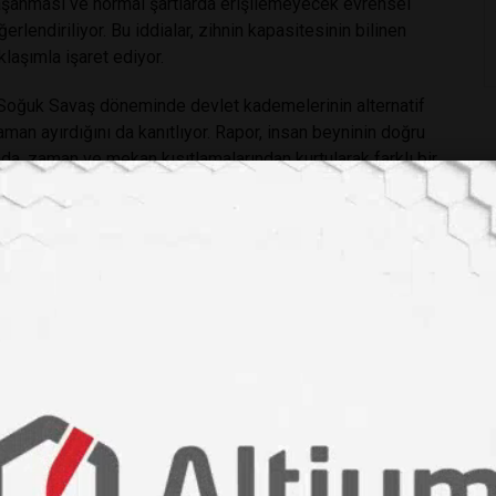
aşanması ve normal şartlarda erişilemeyecek evrensel
rlendiriliyor. Bu iddialar, zihnin kapasitesinin bilinen
klaşımla işaret ediyor.
 Soğuk Savaş döneminde devlet kademelerinin alternatif
man ayırdığını da kanıtlıyor. Rapor, insan beyninin doğru
a, zaman ve mekan kısıtlamalarından kurtularak farklı bir
r çerçevede tartışıyor.
bu belge, yarattığı tartışmalarla gizemini bugün de koruyor.
bilinç konularını bu derece ciddiye alarak araştırması,
ırakıyor: Zihnimiz bize öğretilenden ve inandırıldığımızdan
olabilir mi?
d Assessment of Gateway Process, CIA Reading Room.
#zihin
#neler
#yapabilir