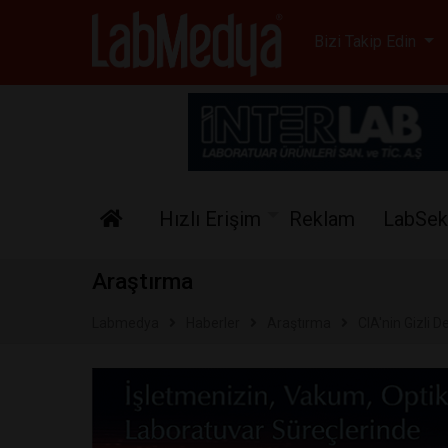
Labmedya - Laboratuv
Bizi Takip Edin
Hızlı Erişim
Reklam
LabSek
Araştırma
Labmedya
Haberler
Araştırma
CIA'nin Gizli D