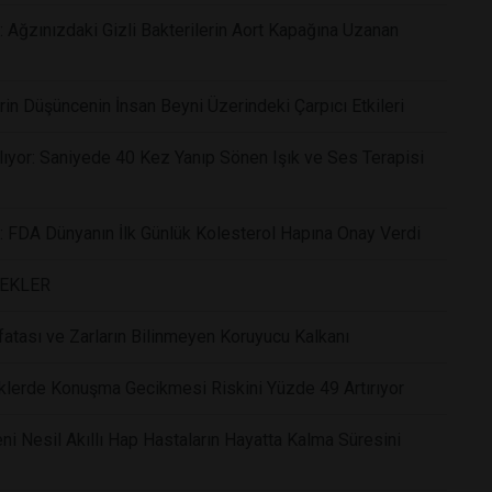
: Ağzınızdaki Gizli Bakterilerin Aort Kapağına Uzanan
rin Düşüncenin İnsan Beyni Üzerindeki Çarpıcı Etkileri
ıyor: Saniyede 40 Kez Yanıp Sönen Işık ve Ses Terapisi
r: FDA Dünyanın İlk Günlük Kolesterol Hapına Onay Verdi
CEKLER
atası ve Zarların Bilinmeyen Koruyucu Kalkanı
klerde Konuşma Gecikmesi Riskini Yüzde 49 Artırıyor
i Nesil Akıllı Hap Hastaların Hayatta Kalma Süresini