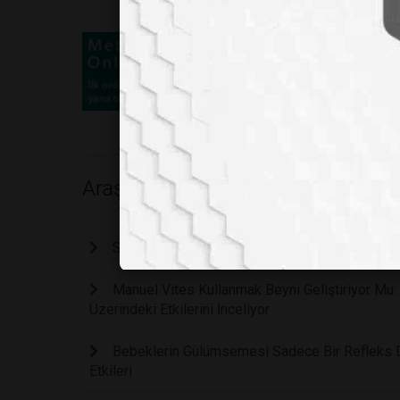
Araştırma
Stresi Anında Sıfırlayan Kadim Yoga Duruşu: Sa
Manuel Vites Kullanmak Beyni Geliştiriyor Mu: 
Üzerindeki Etkilerini İnceliyor
Bebeklerin Gülümsemesi Sadece Bir Refleks De
Etkileri