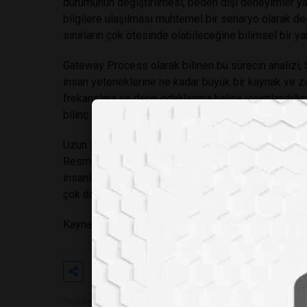
durumunun değiştirilmesi, beden dışı deneyimler y
bilgilere ulaşılması muhtemel bir senaryo olarak değe
sınırların çok ötesinde olabileceğine bilimsel bir ya
Gateway Process olarak bilinen bu sürecin analizi,
insan yeteneklerine ne kadar büyük bir kaynak ve za
frekanslara ve derin odaklanma haline uyumlandığınd
bilinç boyutuna geçiş yapabileceği fikrini analitik bi
Uzun yıllar arşivlerin karanlık köşelerinde saklanan 
Resmi bir istihbarat kurumunun zihin ve zaman ötesi 
insanlığın doğasına dair şu büyük soruyu akıllarda b
çok daha fazlasını yapabilecek gizli bir güce sahip 
Kaynak: Central Intelligence Agency, Analysis an
Etiketler
#cıanin
#gizli
#deneyi
Toplam Görüntülenme 568