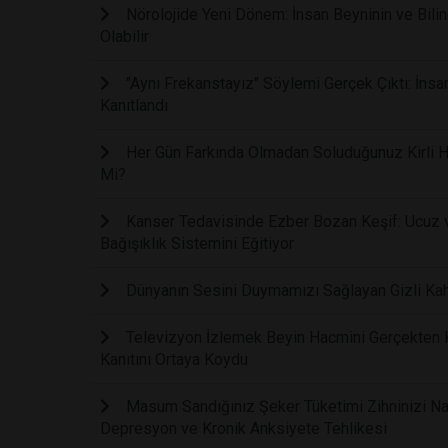
Nörolojide Yeni Dönem: İnsan Beyninin ve Bilinc
Olabilir
"Aynı Frekanstayız" Söylemi Gerçek Çıktı: İnsa
Kanıtlandı
Her Gün Farkında Olmadan Soluduğunuz Kirli Ha
Mi?
Kanser Tedavisinde Ezber Bozan Keşif: Ucuz ve
Bağışıklık Sistemini Eğitiyor
Dünyanın Sesini Duymamızı Sağlayan Gizli Kah
Televizyon İzlemek Beyin Hacmini Gerçekten Kü
Kanıtını Ortaya Koydu
Masum Sandığınız Şeker Tüketimi Zihninizi Nasıl
Depresyon ve Kronik Anksiyete Tehlikesi