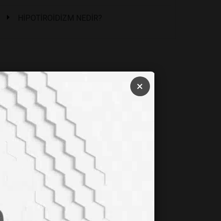
HİPOTİROİDİZM NEDİR?
×