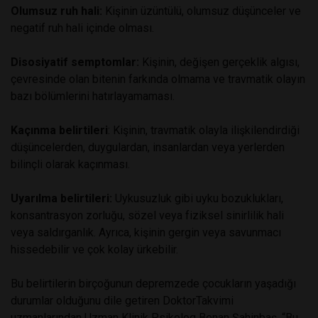
Olumsuz ruh hali:
Kişinin üzüntülü, olumsuz düşünceler ve
negatif ruh hali içinde olması.
Disosiyatif semptomlar:
Kişinin, değişen gerçeklik algısı,
çevresinde olan bitenin farkında olmama ve travmatik olayın
bazı bölümlerini hatırlayamaması.
Kaçınma belirtileri
: Kişinin, travmatik olayla ilişkilendirdiği
düşüncelerden, duygulardan, insanlardan veya yerlerden
bilinçli olarak kaçınması.
Uyarılma belirtileri:
Uykusuzluk gibi uyku bozuklukları,
konsantrasyon zorluğu, sözel veya fiziksel sinirlilik hali
veya saldırganlık. Ayrıca, kişinin gergin veya savunmacı
hissedebilir ve çok kolay ürkebilir.
Bu belirtilerin birçoğunun depremzede çocukların yaşadığı
durumlar olduğunu dile getiren DoktorTakvimi
uzmanlarından Uzman Klinik Psikolog Benan Şahinbaş, “Bu