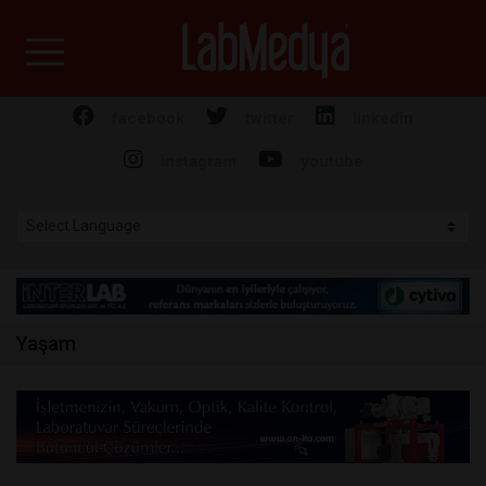
Labmedya - Laboratuv
facebook
twitter
linkedin
instagram
youtube
Yaşam