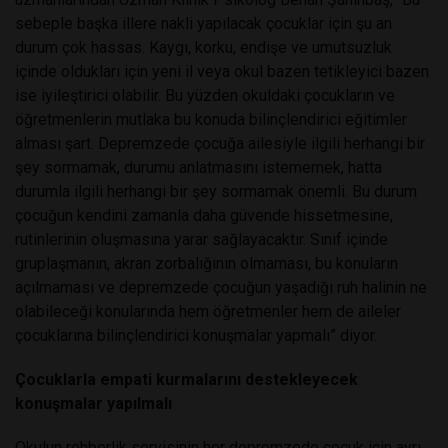
sebeple başka illere nakli yapılacak çocuklar için şu an
durum çok hassas. Kaygı, korku, endişe ve umutsuzluk
içinde oldukları için yeni il veya okul bazen tetikleyici bazen
ise iyileştirici olabilir. Bu yüzden okuldaki çocukların ve
öğretmenlerin mutlaka bu konuda bilinçlendirici eğitimler
alması şart. Depremzede çocuğa ailesiyle ilgili herhangi bir
şey sormamak, durumu anlatmasını istememek, hatta
durumla ilgili herhangi bir şey sormamak önemli. Bu durum
çocuğun kendini zamanla daha güvende hissetmesine,
rutinlerinin oluşmasına yarar sağlayacaktır. Sınıf içinde
gruplaşmanın, akran zorbalığının olmaması, bu konuların
açılmaması ve depremzede çocuğun yaşadığı ruh halinin ne
olabileceği konularında hem öğretmenler hem de aileler
çocuklarına bilinçlendirici konuşmalar yapmalı” diyor.
Çocuklarla empati kurmalarını destekleyecek
konuşmalar yapılmalı
Okulun rehberlik servisinin her depremzede çocuk için ayrı