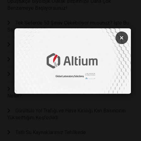
Öpüştükçe Biyolojik Olarak Birbirinize Daha Çok
Benzemeye Başlıyorsunuz!
Tek Seferde 50 Şınav Çekebiliyor musunuz? İşte Bu
Sayının Fiziksel Durumunuz Hakkında Söyledikleri
×
ARI SOKMALARINDA NELERE DİKKAT EDİLMELİ?
Sosyal Beyin Hipotezi
Bildirim Bağımlılığı
100 Yaş Üstü İnsanların Ortak Yaşam Alışkanlıkları
Neler?
Gürültülü Yol Trafiği ve Hava Kirliliği Kan Basıncının
Yükselttiğini Keşfedildi
Tatlı Su Kaynaklarımız Tehlikede