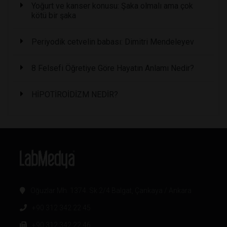
Yoğurt ve kanser konusu: Şaka olmalı ama çok
kötü bir şaka
Periyodik cetvelin babası: Dimitri Mendeleyev
8 Felsefi Öğretiye Göre Hayatın Anlamı Nedir?
HİPOTİROİDİZM NEDİR?
Oğuzlar Mh. 1374. Sk 2/4 Balgat, Çankaya / Ankara
+90 312 342 22 45
+90 312 342 22 46