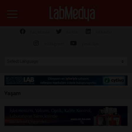
Labmedya - Laboratuv
facebook
twitter
linkedin
instagram
youtube
Yaşam