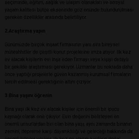
seçiminde; eğitim, sağlık ve ulaşım olanakları ve sosyal
yaşam kalitesi bütçe ekseninde göz önünde bulundurulması
gereken özellikler arasında belirtiliyor.
2.Araştırma yapın
Günümüzde birçok inşaat firmasının yanı sıra bireysel
müteahhitler de çeşitli konut projelerine imza atıyor. İlk kez
ev alacak kişilerin evi inşa eden firmayı veya kişiyi detaylı
bir şekilde araştırması gerekiyor. Uzmanlar bu noktada daha
önce yaptığı projelerle güven kazanmış kurumsal firmaların
tercih edilmesi gerektiğinin altını çiziyor.
3.Bina yaşını öğrenin
Bina yaşı ilk kez ev alacak kişiler için önemli bir ipucu
kaynağı olarak öne çıkıyor. Evin değerini belirleyen en
önemli unsurlardan biri olan bina yaşı, aynı zamanda binanın
zemini, depreme karşı dayanıklılığı ve geleceği hakkında da
önemli bilgiler veriyor. İlk kez ev alacak kişilerin doğal