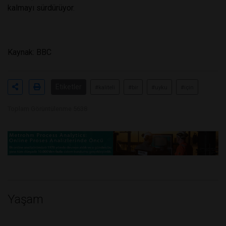
kalmayı sürdürüyor.
Kaynak: BBC
Etiketler
#kaliteli
#bir
#uyku
#için
Toplam Görüntülenme 5638
Yaşam