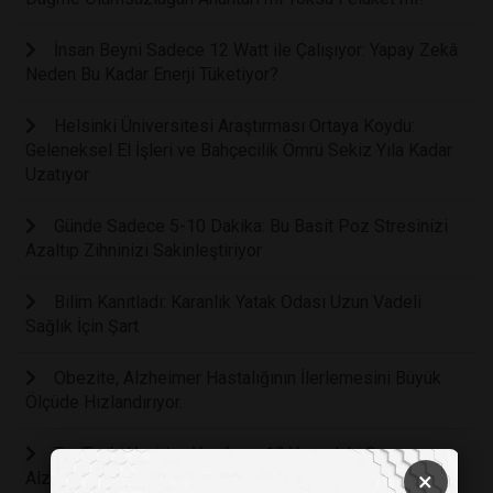
İnsan Beyni Sadece 12 Watt ile Çalışıyor: Yapay Zekâ
Neden Bu Kadar Enerji Tüketiyor?
Helsinki Üniversitesi Araştırması Ortaya Koydu:
Geleneksel El İşleri ve Bahçecilik Ömrü Sekiz Yıla Kadar
Uzatıyor
Günde Sadece 5-10 Dakika: Bu Basit Poz Stresinizi
Azaltıp Zihninizi Sakinleştiriyor
Bilim Kanıtladı: Karanlık Yatak Odası Uzun Vadeli
Sağlık İçin Şart
Obezite, Alzheimer Hastalığının İlerlemesini Büyük
Ölçüde Hızlandırıyor.
Tıp Tarihi Yeniden Yazılıyor: 19 Yaşındaki Genç
×
Alzheimer Teşhisi Konan En Genç Kişi Oldu