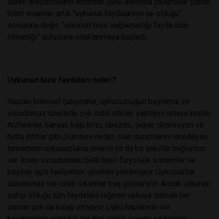
süren araştırmaların ardından uyku alanında çalışmalar yapan
bilim insanları artık “uykunun faydalarının ne olduğu”
sorusuna değil, “uykunun bize sağlamadığı fayda olup
olmadığı” sorusuna odaklanmaya başladı.
Uykunun bize faydaları neler?
Yapılan bilimsel çalışmalar, uykusuzluğun beynimiz ve
vücudumuz üzerinde çok ciddi etkiler yaptığını ortaya koydu.
Alzheimer, kanser, kalp krizi, obezite, şeker, depresyon ve
hatta intihar gibi ölümlere neden olan durumların neredeyse
tamamının uykusuzlukla önemli ya da bir şekilde bağlantısı
var. İnsan vücudundaki belli başlı fizyolojik sistemler ve
beyinle ilgili faaliyetler, uyurken yenileniyor. Uykusuzluk
durumunda ise ciddi sıkıntılar baş gösteriyor. Ancak uykunun
sahip olduğu tüm faydalara rağmen uykuya dalmak her
zaman çok da kolay olmuyor. Uyku haplarının ise
beraberinde getirdiği bir dizi sağlık sorunu nedeniyle