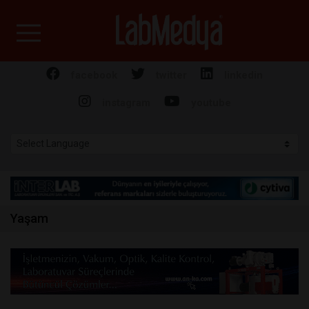
Labmedya - Laboratuv
facebook
twitter
linkedin
instagram
youtube
Yaşam