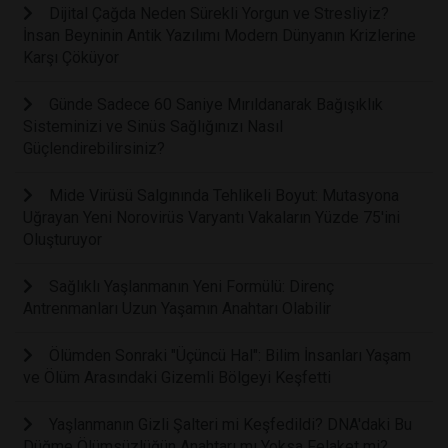
Dijital Çağda Neden Sürekli Yorgun ve Stresliyiz?
İnsan Beyninin Antik Yazılımı Modern Dünyanın Krizlerine
Karşı Çöküyor
Günde Sadece 60 Saniye Mırıldanarak Bağışıklık
Sisteminizi ve Sinüs Sağlığınızı Nasıl
Güçlendirebilirsiniz?
Mide Virüsü Salgınında Tehlikeli Boyut: Mutasyona
Uğrayan Yeni Norovirüs Varyantı Vakaların Yüzde 75'ini
Oluşturuyor
Sağlıklı Yaşlanmanın Yeni Formülü: Direnç
Antrenmanları Uzun Yaşamın Anahtarı Olabilir
Ölümden Sonraki "Üçüncü Hal": Bilim İnsanları Yaşam
ve Ölüm Arasındaki Gizemli Bölgeyi Keşfetti
Yaşlanmanın Gizli Şalteri mi Keşfedildi? DNA'daki Bu
Düğme Ölümsüzlüğün Anahtarı mı Yoksa Felaket mi?