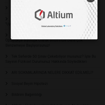
Doğum Kontrol Hapları Ne İçin Kullanılır?
Sabah Kahvesinden, Önce Bir Bardak Su: Beyni
"Uyandırmanın" Kahveden Çok Daha Etkili Ve Hızlı Yolu
Öpüşmek Bakteri Bulaştırır mı? Partnerinizle
Öpüştükçe Biyolojik Olarak Birbirinize Daha Çok
Benzemeye Başlıyorsunuz!
Tek Seferde 50 Şınav Çekebiliyor musunuz? İşte Bu
Sayının Fiziksel Durumunuz Hakkında Söyledikleri
ARI SOKMALARINDA NELERE DİKKAT EDİLMELİ?
Sosyal Beyin Hipotezi
Bildirim Bağımlılığı