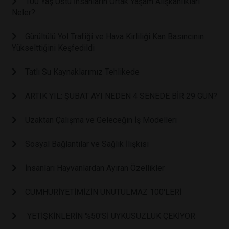
100 Yaş Üstü İnsanların Ortak Yaşam Alışkanlıkları
Neler?
Gürültülü Yol Trafiği ve Hava Kirliliği Kan Basıncının
Yükselttiğini Keşfedildi
Tatlı Su Kaynaklarımız Tehlikede
ARTIK YIL: ŞUBAT AYI NEDEN 4 SENEDE BİR 29 GÜN?
Uzaktan Çalışma ve Geleceğin İş Modelleri
Sosyal Bağlantılar ve Sağlık İlişkisi
İnsanları Hayvanlardan Ayıran Özellikler
CUMHURİYETİMİZİN UNUTULMAZ 100'LERİ
YETİŞKİNLERİN %50'Sİ UYKUSUZLUK ÇEKİYOR