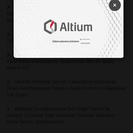
×
Vücudun Kendi Kendine Saldırmasını Engelleyen Gizli
Güç: Otoimmün Hastalıkların Tedavisinde Yeni Bir Çığır
Açacak EGR1 Geni Keşfedildi
Yaşlanmayı Geciktiren Keşif: Psilosibin Hücre Ömrünü
Yüzde 57 Uzatıyor
Arka Bahçenizdeki İstenmeyen Otun Şaşırtıcı Sırrı:
Karahindiba Kökü Kanser Tedavisinde Yeni Bir İpucu
Olabilir mi?
Genetik Biliminde Devrim: Laboratuvar Ortamında
Down Sendromundan Sorumlu Fazla Kromozom Başarıyla
Yok Edildi
Babadan Çocuğa Sadece Gen Değil Travma da
Geçiyor: Çocukluk Çağı Travmaları Gelecek Nesillerin
Stres Yanıtını Şekillendiriyor