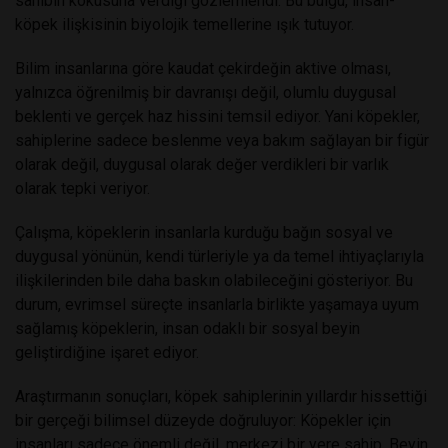
sahibin kokusuna verdiği gözlemlendi. Bu bulgu, insan-
köpek ilişkisinin biyolojik temellerine ışık tutuyor.
Bilim insanlarına göre kaudat çekirdeğin aktive olması,
yalnızca öğrenilmiş bir davranışı değil, olumlu duygusal
beklenti ve gerçek haz hissini temsil ediyor. Yani köpekler,
sahiplerine sadece beslenme veya bakım sağlayan bir figür
olarak değil, duygusal olarak değer verdikleri bir varlık
olarak tepki veriyor.
Çalışma, köpeklerin insanlarla kurduğu bağın sosyal ve
duygusal yönünün, kendi türleriyle ya da temel ihtiyaçlarıyla
ilişkilerinden bile daha baskın olabileceğini gösteriyor. Bu
durum, evrimsel süreçte insanlarla birlikte yaşamaya uyum
sağlamış köpeklerin, insan odaklı bir sosyal beyin
geliştirdiğine işaret ediyor.
Araştırmanın sonuçları, köpek sahiplerinin yıllardır hissettiği
bir gerçeği bilimsel düzeyde doğruluyor: Köpekler için
insanları sadece önemli değil, merkezi bir yere sahip. Beyin