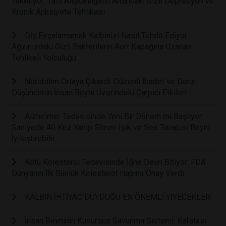
Tüketiyor: Tatlı Alışkanlığının Ardındaki Gizli Depresyon ve
Kronik Anksiyete Tehlikesi
Diş Fırçalamamak Kalbinizi Nasıl Tehdit Ediyor:
Ağzınızdaki Gizli Bakterilerin Aort Kapağına Uzanan
Tehlikeli Yolculuğu
Nörobilim Ortaya Çıkardı: Düzenli İbadet ve Derin
Düşüncenin İnsan Beyni Üzerindeki Çarpıcı Etkileri
Alzheimer Tedavisinde Yeni Bir Dönem mi Başlıyor:
Saniyede 40 Kez Yanıp Sönen Işık ve Ses Terapisi Beyni
İyileştirebilir
Kötü Kolesterol Tedavisinde İğne Devri Bitiyor: FDA
Dünyanın İlk Günlük Kolesterol Hapına Onay Verdi
KALBİN İHTİYAÇ DUYDUĞU EN ÖNEMLİ YİYECEKLER
İnsan Beyninin Kusursuz Savunma Sistemi: Kafatası