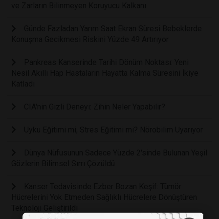
ve Zarların Bilinmeyen Koruyucu Kalkanı
Günde Fazladan Yarım Saat Ekran Süresi Bebeklerde
Konuşma Gecikmesi Riskini Yüzde 49 Artırıyor
Pankreas Kanserinde Tarihi Dönüm Noktası: Yeni
Nesil Akıllı Hap Hastaların Hayatta Kalma Süresini İkiye
Katladı
CIA'nin Gizli Deneyi: Zihin Neler Yapabilir?
Uyku Eğitimi mi, Stres Eğitimi mi? Nörobilim Uyarıyor
Dünya Nüfusunun Sadece Yüzde 2'sinde Bulunan Yeşil
Gözlerin Bilimsel Sırrı Çözüldü
Kanser Tedavisinde Ezber Bozan Keşif: Tümör
Hücrelerini Yok Etmeden Sağlıklı Hücrelere Dönüştüren
Teknoloji Geliştirildi