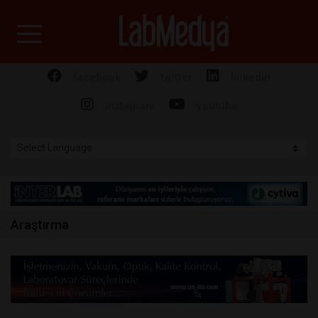
Labmedya - Laboratuv
facebook
twitter
linkedin
instagram
youtube
Araştırma