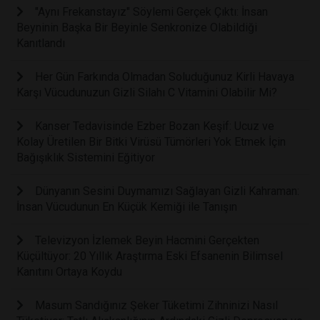
"Aynı Frekanstayız" Söylemi Gerçek Çıktı: İnsan
Beyninin Başka Bir Beyinle Senkronize Olabildiği
Kanıtlandı
Her Gün Farkında Olmadan Soluduğunuz Kirli Havaya
Karşı Vücudunuzun Gizli Silahı C Vitamini Olabilir Mi?
Kanser Tedavisinde Ezber Bozan Keşif: Ucuz ve
Kolay Üretilen Bir Bitki Virüsü Tümörleri Yok Etmek İçin
Bağışıklık Sistemini Eğitiyor
Dünyanın Sesini Duymamızı Sağlayan Gizli Kahraman:
İnsan Vücudunun En Küçük Kemiği ile Tanışın
Televizyon İzlemek Beyin Hacmini Gerçekten
Küçültüyor: 20 Yıllık Araştırma Eski Efsanenin Bilimsel
Kanıtını Ortaya Koydu
Masum Sandığınız Şeker Tüketimi Zihninizi Nasıl