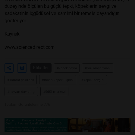
düzeyinde ölçülen bu güçlü tepki, köpeklerin sevgi ve
sadakatinin içgüdüsel ve samimi bir temele dayandığını
gösteriyor.
Kaynak:
www.sciencedirect.com
Etiketler
#köpek beyni
#mrı araştırması
#kaudat çekirdek
#insan köpek ilişkisi
#köpek sevgisi
#hayvan davranışı
#ödül merkezi
Toplam Görüntülenme 776