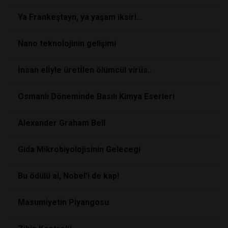
Ya Frankeştayn, ya yaşam iksiri…
Nano teknolojinin gelişimi
İnsan elİyle üretİlen ölümcül virüs..
Osmanlı Döneminde Basılı Kimya Eserleri
Alexander Graham Bell
Gida Mikrobiyolojisinin Gelecegi
Bu ödülü al, Nobel’i de kap!
Masumiyetin Piyangosu