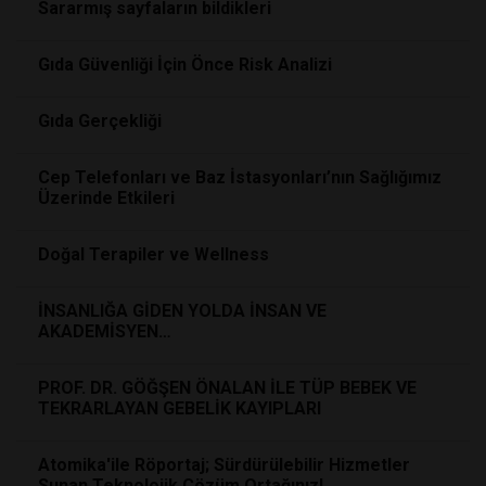
Sararmış sayfaların bildikleri
Gıda Güvenliği İçin Önce Risk Analizi
Gıda Gerçekliği
Cep Telefonları ve Baz İstasyonları’nın Sağlığımız
Üzerinde Etkileri
Doğal Terapiler ve Wellness
İNSANLIĞA GİDEN YOLDA İNSAN VE
AKADEMİSYEN…
PROF. DR. GÖĞŞEN ÖNALAN İLE TÜP BEBEK VE
TEKRARLAYAN GEBELİK KAYIPLARI
Atomika'ile Röportaj; Sürdürülebilir Hizmetler
Sunan Teknolojik Çözüm Ortağınız!