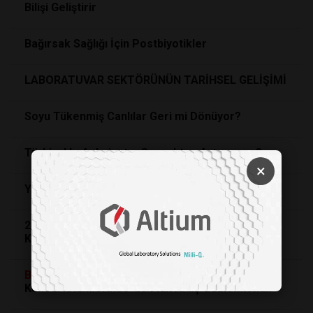
Bilişi Geliştirir
Bağırsak Sağlığı İçin Postbiyotikler
LABORATUVAR SEKTÖRÜNÜN TARİHSEL GELİŞİMİ
Soyu Tükenmiş Canlılar Geri mi Dönüyor?
Türkiye’de Anksiyete, Gerçekten Artıyor mu?
×
Yaratıcılık Azalıyor mu?
2025 Nobel Ödülleri: Bilim Dünyasında Üç Büyük
Keşif
Bilimsel
Veriler Alarm Veriyor 1990’dan Bugüne
Kanser Ölümlerinde %74’lük Artış Gözlemlendi!