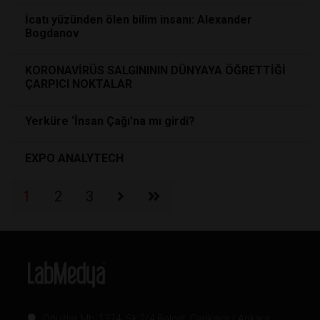
İcatı yüzünden ölen bilim insanı: Alexander
Bogdanov
KORONAVİRÜS SALGINININ DÜNYAYA ÖĞRETTİĞİ
ÇARPICI NOKTALAR
Yerküre ‘İnsan Çağı’na mı girdi?
EXPO ANALYTECH
1
2
3
Oğuzlar Mh. 1374. Sk 2/4 Balgat, Çankaya / Ankara