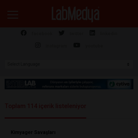
Labmedya - Laboratuv
facebook
twitter
linkedin
instagram
youtube
Toplam 114 içerik listeleniyor
Kimyager Savaşları