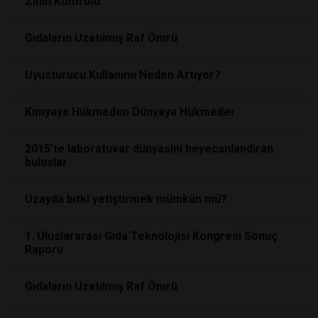
Zihin Kontrolü
Gıdaların Uzatılmış Raf Ömrü
Uyusturucu Kullanımı Neden Artıyor?
Kımyaya Hükmeden Dünyaya Hükmeder
2015’te laboratuvar dünyasini heyecanlandiran
buluslar
Uzayda bitki yetiştirmek mümkün mü?
1. Uluslararası Gıda Teknolojisi Kongresi Sonuç
Raporu
Gıdaların Uzatılmış Raf Ömrü