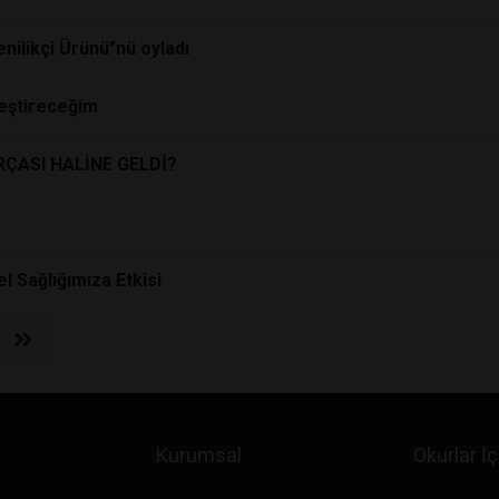
enilikçi Ürünü"nü oyladı
leştireceğim
RÇASI HALİNE GELDİ?
l Sağlığımıza Etkisi
Kurumsal
Okurlar İç