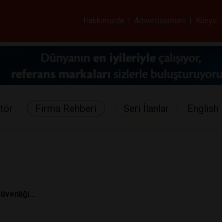
ar ve Sağlık Gazetes
Hakkımızda
|
Advertisement
|
Künye
tör
Firma Rehberi
Seri İlanlar
English 
venliği...