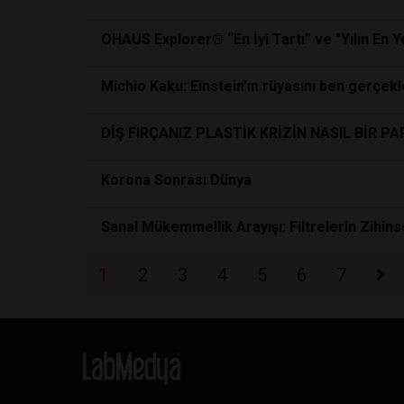
OHAUS Explorer® “En İyi Tartı” ve "Yılın En Y
Michio Kaku: Einstein’ın rüyasını ben gerçek
DİŞ FIRÇANIZ PLASTİK KRİZİN NASIL BİR PA
Korona Sonrası Dünya
Sanal Mükemmellik Arayışı: Filtrelerin Zihinse
1
2
3
4
5
6
7