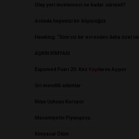
Olay yeri incelemesi ne kadar sürmeli?
Aslında hepimizi bir büyücüğüz
Hawking: “Sinirsiz bir evrenden daha özel ne 
AŞKIN KİMYASI
Expomed Fuarı 20. Kez
Kapı
larını Açıyor
Gri mendilli adamlar
Rüya Uykuyu Koruyor
Masumiyetin Piyangosu
Kimyasal Ölüm