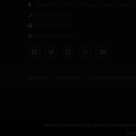
Oğuzlar Mh. 1374. Sk 2/4 Balgat, Çankaya / Ankara
+90 312 342 22 45
+90 312 342 22 46
bilgi@labmedya.com
Anasayfa
Bize Ulaşın
Kişisel Verilerin Kor
İnternet sitemizden en iyi şekilde faydalanabilme
Diled