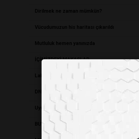
Dirilmek ne zaman mümkün?
Vücudumuzun his haritası çıkarıldı
Mutluluk hemen yanınızda
İÇİMİZDEKİ MAKASLAR
Laboratuvar Tasarımı
DNA’nin fikir babasi Francis Crick
Uyusturucu Kullanımı Neden Artıyor?
BUZDAKI KOL