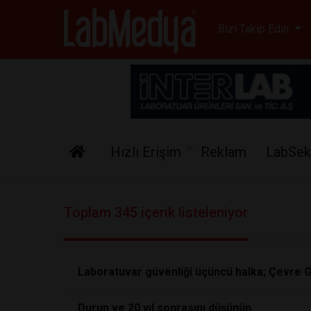
Labmedya - Laboratuv
Bizi Takip Edin
Hızlı Erişim
Reklam
LabSek
Toplam 345 içerik listeleniyor
Laboratuvar güvenliği üçüncü halka; Çevre Gü
Durun ve 20 yıl sonrasını düşünün