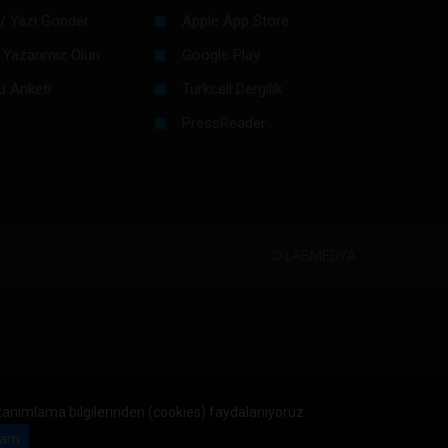
/ Yazı Gönder
Apple App Store
 Yazarımız Olun
Google Play
u Anketi
Turkcell Dergilik
PressReader
©
LABMEDYA
 tanımlama bilgilerinden (cookies) faydalanıyoruz.
am