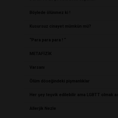
Böylede ölünmez ki !
Kusursuz cinayet mümkün mü?
“Para para para ! “
METAFİZİK
Varsanı
Ölüm döseğindeki pişmanlıklar
Her şey teşvik edilebilir ama LGBTT olmak a
Allerjik Nezle