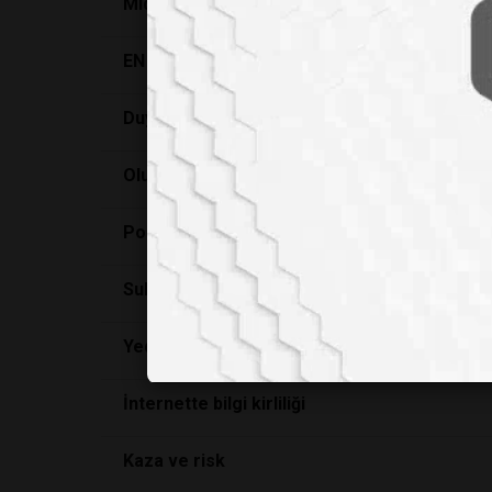
MIdye Salgisi
EN ÇOK MEMLEKETIM IÇIN SEVINDIM
Duygusal bozukluklar bulasici midir?
Olumsuz düşüncelerle başa çıkmanın yolları
Polen alerjisi
Suların Mikrobiyolojik Analizlerinde “Yok” N
Yedekleme ve Kültür Koleksiyonu
İnternette bilgi kirliliği
Kaza ve risk