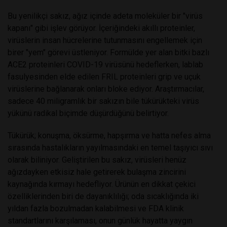
Bu yenilikçi sakız, ağız içinde adeta moleküler bir "virüs
kapanı" gibi işlev görüyor. İçeriğindeki akıllı proteinler,
virüslerin insan hücrelerine tutunmasını engellemek için
birer "yem" görevi üstleniyor. Formülde yer alan bitki bazlı
ACE2 proteinleri COVID-19 virüsünü hedeflerken, lablab
fasulyesinden elde edilen FRIL proteinleri grip ve uçuk
virüslerine bağlanarak onları bloke ediyor. Araştırmacılar,
sadece 40 miligramlık bir sakızın bile tükürükteki virüs
yükünü radikal biçimde düşürdüğünü belirtiyor.
Tükürük; konuşma, öksürme, hapşırma ve hatta nefes alma
sırasında hastalıkların yayılmasındaki en temel taşıyıcı sıvı
olarak biliniyor. Geliştirilen bu sakız, virüsleri henüz
ağızdayken etkisiz hale getirerek bulaşma zincirini
kaynağında kırmayı hedefliyor. Ürünün en dikkat çekici
özelliklerinden biri de dayanıklılığı; oda sıcaklığında iki
yıldan fazla bozulmadan kalabilmesi ve FDA klinik
standartlarını karşılaması, onun günlük hayatta yaygın