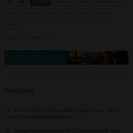
Etiketler
#virüsleri
#ağızda
#hapsederek
#yüzde
#oranında
#yok
#eden
#akıllı
#sakız
#geliyor
Toplam Görüntülenme 616
Araştırma
Stresi Anında Sıfırlayan Kadim Yoga Duruşu: Saban
Pozu Zihni Nasıl Sakinleştiriyor?
Manuel Vites Kullanmak Beyni Geliştiriyor Mu: Yeni