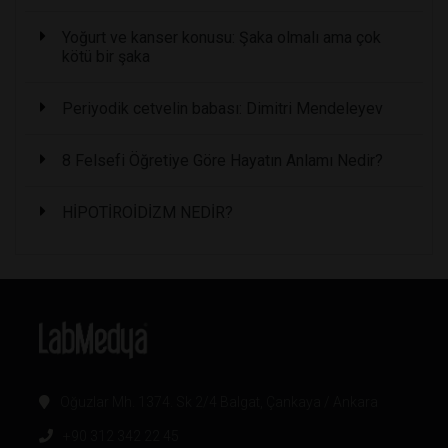
Yoğurt ve kanser konusu: Şaka olmalı ama çok
kötü bir şaka
Periyodik cetvelin babası: Dimitri Mendeleyev
8 Felsefi Öğretiye Göre Hayatın Anlamı Nedir?
HİPOTİROİDİZM NEDİR?
Oğuzlar Mh. 1374. Sk 2/4 Balgat, Çankaya / Ankara
+90 312 342 22 45