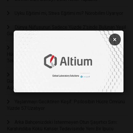
Uyku Eğitimi mi, Stres Eğitimi mi? Nörobilim Uyarıyor
Dünya Nüfusunun Sadece Yüzde 2'sinde Bulunan Yeşil
Gözlerin Bilimsel Sırrı Çözüldü
×
Kanser Tedavisinde Ezber Bozan Keşif: Tümör
Hücrelerini Yok Etmeden Sağlıklı Hücrelere Dönüştüren
Teknoloji Geliştirildi
Vücudun Kendi Kendine Saldırmasını Engelleyen Gizli
Güç: Otoimmün Hastalıkların Tedavisinde Yeni Bir Çığır
Açacak EGR1 Geni Keşfedildi
Yaşlanmayı Geciktiren Keşif: Psilosibin Hücre Ömrünü
Yüzde 57 Uzatıyor
Arka Bahçenizdeki İstenmeyen Otun Şaşırtıcı Sırrı:
Karahindiba Kökü Kanser Tedavisinde Yeni Bir İpucu