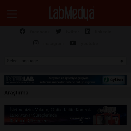
Labmedya - Laboratuv
facebook
twitter
linkedin
instagram
youtube
Araştırma