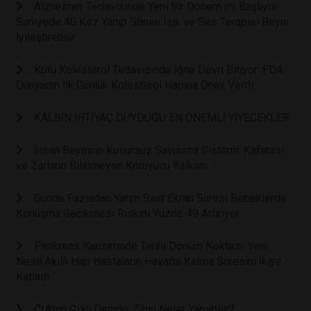
Alzheimer Tedavisinde Yeni Bir Dönem mi Başlıyor:
Saniyede 40 Kez Yanıp Sönen Işık ve Ses Terapisi Beyni
İyileştirebilir
Kötü Kolesterol Tedavisinde İğne Devri Bitiyor: FDA
Dünyanın İlk Günlük Kolesterol Hapına Onay Verdi
KALBİN İHTİYAÇ DUYDUĞU EN ÖNEMLİ YİYECEKLER
İnsan Beyninin Kusursuz Savunma Sistemi: Kafatası
ve Zarların Bilinmeyen Koruyucu Kalkanı
Günde Fazladan Yarım Saat Ekran Süresi Bebeklerde
Konuşma Gecikmesi Riskini Yüzde 49 Artırıyor
Pankreas Kanserinde Tarihi Dönüm Noktası: Yeni
Nesil Akıllı Hap Hastaların Hayatta Kalma Süresini İkiye
Katladı
CIA'nin Gizli Deneyi: Zihin Neler Yapabilir?