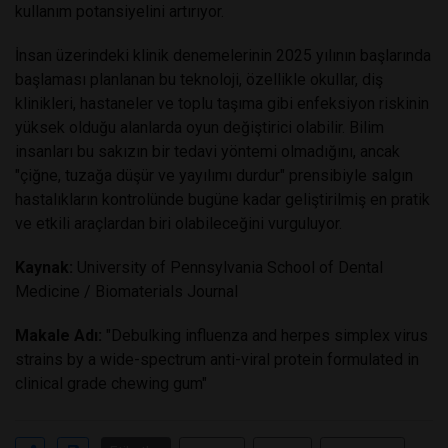
kullanım potansiyelini artırıyor.
İnsan üzerindeki klinik denemelerinin 2025 yılının başlarında
başlaması planlanan bu teknoloji, özellikle okullar, diş
klinikleri, hastaneler ve toplu taşıma gibi enfeksiyon riskinin
yüksek olduğu alanlarda oyun değiştirici olabilir. Bilim
insanları bu sakızın bir tedavi yöntemi olmadığını, ancak
"çiğne, tuzağa düşür ve yayılımı durdur" prensibiyle salgın
hastalıkların kontrolünde bugüne kadar geliştirilmiş en pratik
ve etkili araçlardan biri olabileceğini vurguluyor.
Kaynak:
University of Pennsylvania School of Dental
Medicine / Biomaterials Journal
Makale Adı:
"Debulking influenza and herpes simplex virus
strains by a wide-spectrum anti-viral protein formulated in
clinical grade chewing gum"