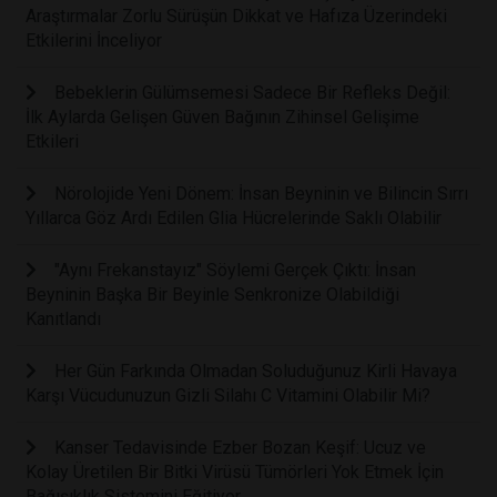
Araştırmalar Zorlu Sürüşün Dikkat ve Hafıza Üzerindeki
Etkilerini İnceliyor
Bebeklerin Gülümsemesi Sadece Bir Refleks Değil:
İlk Aylarda Gelişen Güven Bağının Zihinsel Gelişime
Etkileri
Nörolojide Yeni Dönem: İnsan Beyninin ve Bilincin Sırrı
Yıllarca Göz Ardı Edilen Glia Hücrelerinde Saklı Olabilir
"Aynı Frekanstayız" Söylemi Gerçek Çıktı: İnsan
Beyninin Başka Bir Beyinle Senkronize Olabildiği
Kanıtlandı
Her Gün Farkında Olmadan Soluduğunuz Kirli Havaya
Karşı Vücudunuzun Gizli Silahı C Vitamini Olabilir Mi?
Kanser Tedavisinde Ezber Bozan Keşif: Ucuz ve
Kolay Üretilen Bir Bitki Virüsü Tümörleri Yok Etmek İçin
Bağışıklık Sistemini Eğitiyor