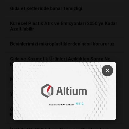
Gıda etiketlerinde bahar temizliği
Küresel Plastik Atık ve Emisyonları 2050'ye Kadar
Azaltılabilir
Beyinlerimizi mikroplastiklerden nasıl korururuz
Gıda ve Kozmetik Ürünleri Açıldıktan Sonra Ne
Kadar Dayanır?
×
Meyve oranına göre içecek tipleri
Yeniliklerin ve İlklerin Tecrübeli Üreticisi: NÜVE
GIDA ÜRETİM HATTINIZI NASIL OPTİMİZE
EDERSİNİZ?