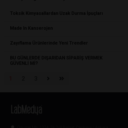
Toksik Kimyasallardan Uzak Durma İpuçları
Made In Kanserojen
Zayıflama Ürünlerinde Yeni Trendler
BU GÜNLERDE DIŞARIDAN SİPARİŞ VERMEK
GÜVENLİ Mİ?
1
2
3
Oğuzlar Mh. 1374. Sk 2/4 Balgat, Çankaya / Ankara