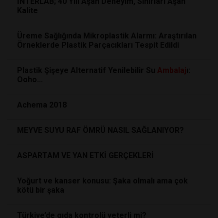
İNTERLAB; 40 Yılı Aşan Deneyim, Sınırları Aşan
Kalite
Üreme Sağlığında Mikroplastik Alarmı: Araştırılan
Örneklerde Plastik Parçacıkları Tespit Edildi
Plastik Şişeye Alternatif Yenilebilir Su
Ambalaj
ı:
Ooho...
Achema 2018
MEYVE SUYU RAF ÖMRÜ NASIL SAĞLANIYOR?
ASPARTAM VE YAN ETKİ GERÇEKLERİ
Yoğurt ve kanser konusu: Şaka olmalı ama çok
kötü bir şaka
Türkiye’de gıda kontrolü yeterli mi?