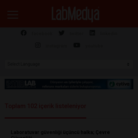
Labmedya - Laboratuv
facebook
twitter
linkedin
instagram
youtube
Toplam 102 içerik listeleniyor
Laboratuvar güvenliği üçüncü halka; Çevre