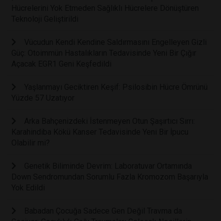
Hücrelerini Yok Etmeden Sağlıklı Hücrelere Dönüştüren
Teknoloji Geliştirildi
Vücudun Kendi Kendine Saldırmasını Engelleyen Gizli
Güç: Otoimmün Hastalıkların Tedavisinde Yeni Bir Çığır
Açacak EGR1 Geni Keşfedildi
Yaşlanmayı Geciktiren Keşif: Psilosibin Hücre Ömrünü
Yüzde 57 Uzatıyor
Arka Bahçenizdeki İstenmeyen Otun Şaşırtıcı Sırrı:
Karahindiba Kökü Kanser Tedavisinde Yeni Bir İpucu
Olabilir mi?
Genetik Biliminde Devrim: Laboratuvar Ortamında
Down Sendromundan Sorumlu Fazla Kromozom Başarıyla
Yok Edildi
Babadan Çocuğa Sadece Gen Değil Travma da