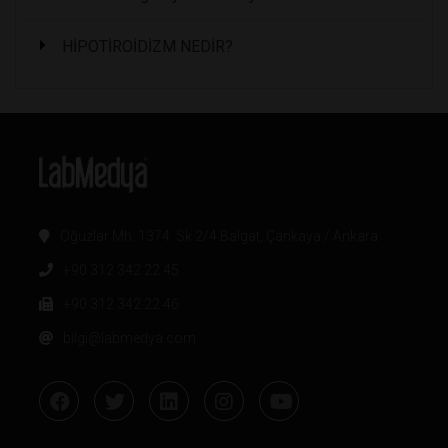
HİPOTİROİDİZM NEDİR?
Oğuzlar Mh. 1374. Sk 2/4 Balgat, Çankaya / Ankara
+90 312 342 22 45
+90 312 342 22 46
bilgi@labmedya.com