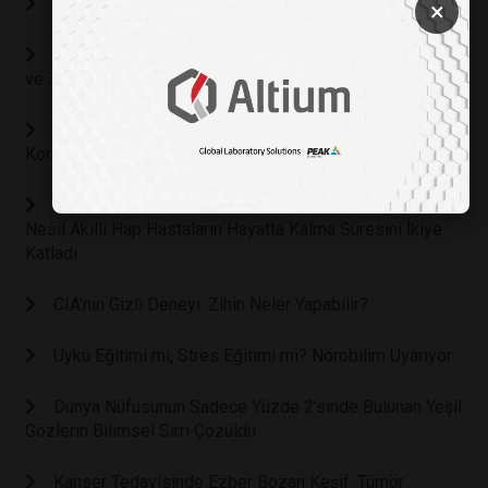
KALBİN İHTİYAÇ DUYDUĞU EN ÖNEMLİ YİYECEKLER
×
İnsan Beyninin Kusursuz Savunma Sistemi: Kafatası
ve Zarların Bilinmeyen Koruyucu Kalkanı
Günde Fazladan Yarım Saat Ekran Süresi Bebeklerde
Konuşma Gecikmesi Riskini Yüzde 49 Artırıyor
Pankreas Kanserinde Tarihi Dönüm Noktası: Yeni
Nesil Akıllı Hap Hastaların Hayatta Kalma Süresini İkiye
Katladı
CIA'nin Gizli Deneyi: Zihin Neler Yapabilir?
Uyku Eğitimi mi, Stres Eğitimi mi? Nörobilim Uyarıyor
Dünya Nüfusunun Sadece Yüzde 2'sinde Bulunan Yeşil
Gözlerin Bilimsel Sırrı Çözüldü
Kanser Tedavisinde Ezber Bozan Keşif: Tümör