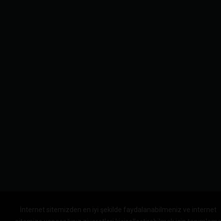
İnternet sitemizden en iyi şekilde faydalanabilmeniz ve internet