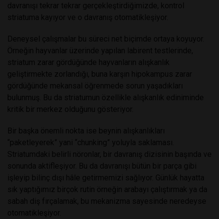
davranışı tekrar tekrar gerçekleştirdiğimizde, kontrol
striatuma kayıyor ve o davranış otomatikleşiyor.
Deneysel çalışmalar bu süreci net biçimde ortaya koyuyor.
Örneğin hayvanlar üzerinde yapılan labirent testlerinde,
striatum zarar gördüğünde hayvanların alışkanlık
geliştirmekte zorlandığı, buna karşın hipokampus zarar
gördüğünde mekansal öğrenmede sorun yaşadıkları
bulunmuş. Bu da striatumun özellikle alışkanlık ediniminde
kritik bir merkez olduğunu gösteriyor.
Bir başka önemli nokta ise beynin alışkanlıkları
“paketleyerek” yani “chunking” yoluyla saklaması.
Striatumdaki belirli nöronlar, bir davranış dizisinin başında ve
sonunda aktifleşiyor. Bu da davranışı bütün bir parça gibi
işleyip bilinç dışı hâle getirmemizi sağlıyor. Günlük hayatta
sık yaptığımız birçok rutin örneğin arabayı çalıştırmak ya da
sabah diş fırçalamak, bu mekanizma sayesinde neredeyse
otomatikleşiyor.