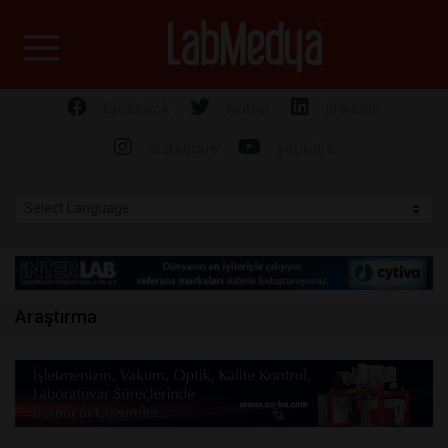
Labmedya - Laboratuv
facebook
twitter
linkedin
instagram
youtube
Araştırma