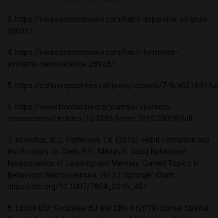
3.
https://neurosciencenews.com/habit-dopamine-striatum-
20032/
4.
https://neurosciencenews.com/habit-formation-
systems-neuroscience-28928/
5.
https://cshperspectives.cshlp.org/content/7/8/a021691.ful
6.
https://www.frontiersin.org/journals/systems-
neuroscience/articles/10.3389/fnsys.2019.00028/full
7. Knowlton, B.J., Patterson, T.K. (2016). Habit Formation and
the Striatum. In: Clark, R.E., Martin, S. (eds) Behavioral
Neuroscience of Learning and Memory. Current Topics in
Behavioral Neurosciences, vol 37. Springer, Cham.
https://doi.org/10.1007/7854_2016_451
8. Lipton DM, Gonzales BJ and Citri A (2019) Dorsal Striatal