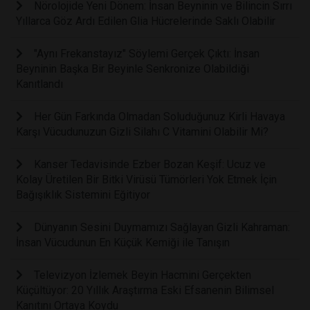
Nörolojide Yeni Dönem: İnsan Beyninin ve Bilincin Sırrı
Yıllarca Göz Ardı Edilen Glia Hücrelerinde Saklı Olabilir
"Aynı Frekanstayız" Söylemi Gerçek Çıktı: İnsan
Beyninin Başka Bir Beyinle Senkronize Olabildiği
Kanıtlandı
Her Gün Farkında Olmadan Soluduğunuz Kirli Havaya
Karşı Vücudunuzun Gizli Silahı C Vitamini Olabilir Mi?
Kanser Tedavisinde Ezber Bozan Keşif: Ucuz ve
Kolay Üretilen Bir Bitki Virüsü Tümörleri Yok Etmek İçin
Bağışıklık Sistemini Eğitiyor
Dünyanın Sesini Duymamızı Sağlayan Gizli Kahraman:
İnsan Vücudunun En Küçük Kemiği ile Tanışın
Televizyon İzlemek Beyin Hacmini Gerçekten
Küçültüyor: 20 Yıllık Araştırma Eski Efsanenin Bilimsel
Kanıtını Ortaya Koydu