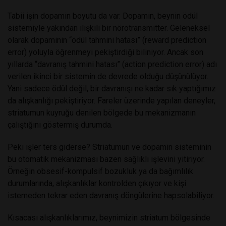
Tabii işin dopamin boyutu da var. Dopamin, beynin ödül
sistemiyle yakından ilişkili bir nörotransmitter. Geleneksel
olarak dopaminin “ödül tahmini hatası” (reward prediction
error) yoluyla öğrenmeyi pekiştirdiği biliniyor. Ancak son
yıllarda “davranış tahmini hatası” (action prediction error) adı
verilen ikinci bir sistemin de devrede olduğu düşünülüyor.
Yani sadece ödül değil, bir davranışı ne kadar sık yaptığımız
da alışkanlığı pekiştiriyor. Fareler üzerinde yapılan deneyler,
striatumun kuyruğu denilen bölgede bu mekanizmanın
çalıştığını göstermiş durumda.
Peki işler ters giderse? Striatumun ve dopamin sisteminin
bu otomatik mekanizması bazen sağlıklı işlevini yitiriyor.
Örneğin obsesif-kompulsif bozukluk ya da bağımlılık
durumlarında, alışkanlıklar kontrolden çıkıyor ve kişi
istemeden tekrar eden davranış döngülerine hapsolabiliyor.
Kısacası alışkanlıklarımız, beynimizin striatum bölgesinde