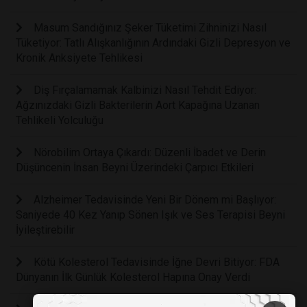
Masum Sandığınız Şeker Tüketimi Zihninizi Nasıl
Tüketiyor: Tatlı Alışkanlığının Ardındaki Gizli Depresyon ve
Kronik Anksiyete Tehlikesi
Diş Fırçalamamak Kalbinizi Nasıl Tehdit Ediyor:
Ağzınızdaki Gizli Bakterilerin Aort Kapağına Uzanan
Tehlikeli Yolculuğu
Nörobilim Ortaya Çıkardı: Düzenli İbadet ve Derin
Düşüncenin İnsan Beyni Üzerindeki Çarpıcı Etkileri
Alzheimer Tedavisinde Yeni Bir Dönem mi Başlıyor:
Saniyede 40 Kez Yanıp Sönen Işık ve Ses Terapisi Beyni
İyileştirebilir
Kötü Kolesterol Tedavisinde İğne Devri Bitiyor: FDA
Dünyanın İlk Günlük Kolesterol Hapına Onay Verdi