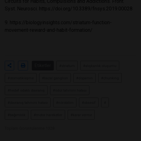
Circuits for Habits, Compulsions and Addictions. Front.
Syst. Neurosci.
https://doi.org/10.3389/fnsys.2019.00028
9.
https://biologyinsights.com/striatum-function-
movement-reward-and-habit-formation/
Etiketler
#striatum
#alışkanlık oluşumu
#otomatikleşme
#bazal ganglion
#dopamin
#chunking
#hedef odaklı davranış
#ödül tahmini hatası
#davranış tahmini hatası
#nörobilim
#obsesif
#
#bağımlılık
#motor hareketler
#karar verme
Toplam Görüntülenme 1328