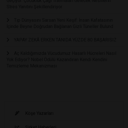
Geçiyor: Çocukluk Çağı Travmaları Gelecek Nesillerin
Stres Yanıtını Şekillendiriyor
Tıp Dünyasını Sarsan Yeni Keşif: İnsan Kafatasının
İçinde Beyne Doğrudan Bağlanan Gizli Tüneller Bulund
YAPAY ZEKÂ ERKEN TANIDA YÜZDE 80 BAŞARISIZ
Aç Kaldığımızda Vücudumuz Hasarlı Hücreleri Nasıl
Yok Ediyor? Nobel Ödülü Kazandıran Kendi Kendini
Temizleme Mekanizması
Köşe Yazarları
Şirket Haberleri