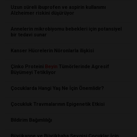
Uzun süreli ibuprofen ve aspirin kullanımı
Alzheimer riskini düşürüyor
Annelerin mikrobiyomu bebekleri için potansiyel
bir tedavi sunar
Kanser Hücrelerin Nöronlarla ilişkisi
Çinko Proteini
Beyin
Tümörlerinde Agresif
Büyümeyi Tetikliyor
Çocuklarda Hangi Yaş Ne İçin Önemlidir?
Çocukluk Travmalarının Epigenetik Etkisi
Bildirim Bağımlılığı
Büyükanne ve Büyükbaba Sevgisi Çocuklar İçin