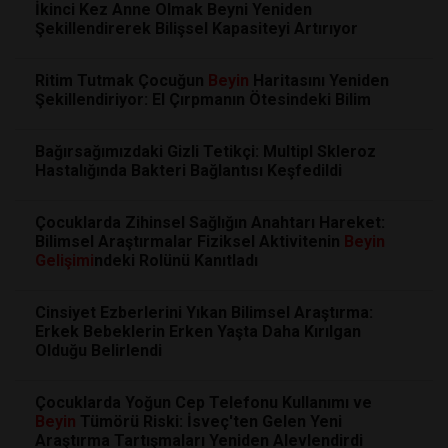
İkinci Kez Anne Olmak Beyni Yeniden
Şekillendirerek Bilişsel Kapasiteyi Artırıyor
Ritim Tutmak Çocuğun
Beyin
Haritasını Yeniden
Şekillendiriyor: El Çırpmanın Ötesindeki Bilim
Bağırsağımızdaki Gizli Tetikçi: Multipl Skleroz
Hastalığında Bakteri Bağlantısı Keşfedildi
Çocuklarda Zihinsel Sağlığın Anahtarı Hareket:
Bilimsel Araştırmalar Fiziksel Aktivitenin
Beyin
Gelişimi
ndeki Rolünü Kanıtladı
Cinsiyet Ezberlerini Yıkan Bilimsel Araştırma:
Erkek Bebeklerin Erken Yaşta Daha Kırılgan
Olduğu Belirlendi
Çocuklarda Yoğun Cep Telefonu Kullanımı ve
Beyin
Tümörü Riski: İsveç'ten Gelen Yeni
Araştırma Tartışmaları Yeniden Alevlendirdi