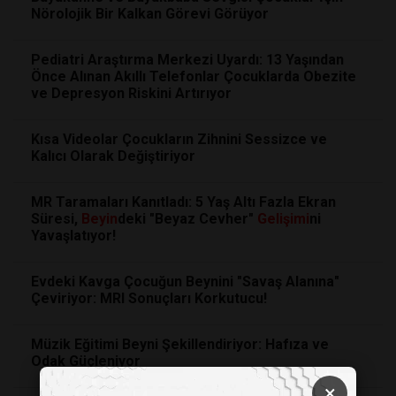
Nörolojik Bir Kalkan Görevi Görüyor
Pediatri Araştırma Merkezi Uyardı: 13 Yaşından
Önce Alınan Akıllı Telefonlar Çocuklarda Obezite
ve Depresyon Riskini Artırıyor
Kısa Videolar Çocukların Zihnini Sessizce ve
Kalıcı Olarak Değiştiriyor
MR Taramaları Kanıtladı: 5 Yaş Altı Fazla Ekran
Süresi,
Beyin
deki "Beyaz Cevher"
Gelişimi
ni
Yavaşlatıyor!
Evdeki Kavga Çocuğun Beynini "Savaş Alanına"
Çeviriyor: MRI Sonuçları Korkutucu!
Müzik Eğitimi Beyni Şekillendiriyor: Hafıza ve
Odak Güçleniyor
×