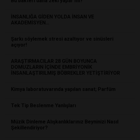
Bu bakteri daha zeki yapar mı?
İNSANLIĞA GİDEN YOLDA İNSAN VE
AKADEMİSYEN…
Şarkı söylemek stresi azaltıyor ve sinüsleri
açıyor!
ARAŞTIRMACILAR 28 GÜN BOYUNCA
DOMUZLARIN İÇİNDE EMBRİYONİK
İNSANLAŞTIRILMIŞ BÖBREKLER YETİŞTİRİYOR
Kimya laboratuvarında yapılan sanat; Parfüm
Tek Tip Beslenme Yanlışları
Müzik Dinleme Alışkanlıklarınız Beyninizi Nasıl
Şekillendiriyor?