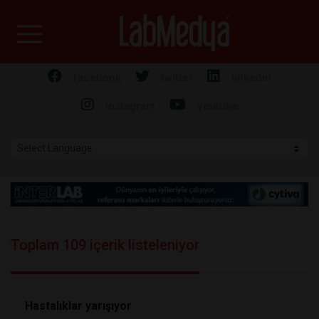
Labmedya - Laboratuv
facebook
twitter
linkedin
instagram
youtube
Toplam 109 içerik listeleniyor
Hastalıklar yarışıyor