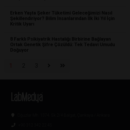
Erken Yaşta Şeker Tüketimi Geleceğimizi Nasıl
Şekillendiriyor? Bilim İnsanlarından İlk İki Yıl İçin
Kritik Uyarı
8 Farklı Psikiyatrik Hastalığı Birbirine Bağlayan
Ortak Genetik Şifre Çözüldü: Tek Tedavi Umudu
Doğuyor
1
2
3
Oğuzlar Mh. 1374. Sk 2/4 Balgat, Çankaya / Ankara
+90 312 342 22 45