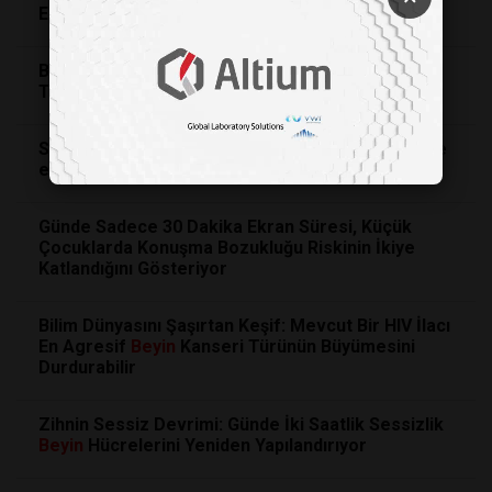
EMZİREN ANNE NASIL BESLENMELİ?
Bilim İnsanlarından Kritik Uyarı: Ağlayan Bebeği
Teselli Etmemek
Beyin
Gelişimi
ni Etkileyebilir
Sigara bırakmada ilaç ve davranış terapisi birlikte
etkili oluyor.
Günde Sadece 30 Dakika Ekran Süresi, Küçük
Çocuklarda Konuşma Bozukluğu Riskinin İkiye
Katlandığını Gösteriyor
Bilim Dünyasını Şaşırtan Keşif: Mevcut Bir HIV İlacı
En Agresif
Beyin
Kanseri Türünün Büyümesini
Durdurabilir
Zihnin Sessiz Devrimi: Günde İki Saatlik Sessizlik
Beyin
Hücrelerini Yeniden Yapılandırıyor