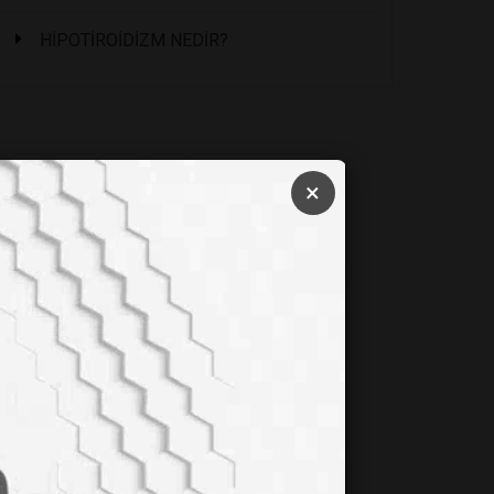
HİPOTİROİDİZM NEDİR?
×