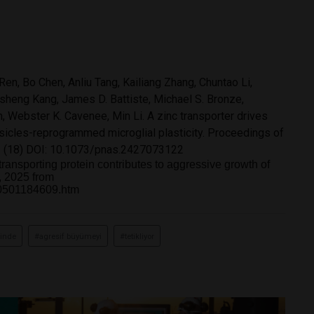
Ren, Bo Chen, Anliu Tang, Kailiang Zhang, Chuntao Li,
heng Kang, James D. Battiste, Michael S. Bronze,
n, Webster K. Cavenee, Min Li. A zinc transporter drives
esicles-reprogrammed microglial plasticity. Proceedings of
 (18) DOI:
10.1073/pnas.2427073122
ransporting protein contributes to aggressive growth of
, 2025 from
50501184609.htm
rinde
#agresif büyümeyi
#tetikliyor