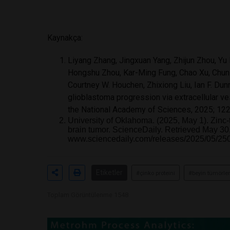
Kaynakça:
Liyang Zhang, Jingxuan Yang, Zhijun Zhou, Yu 
Hongshu Zhou, Kar-Ming Fung, Chao Xu, Chuns
Courtney W. Houchen, Zhixiong Liu, Ian F. Dun
glioblastoma progression via extracellular v
the National Academy of Sciences, 2025; 122
University of Oklahoma. (2025, May 1). Zinc-t
brain tumor. ScienceDaily. Retrieved May 30
www.sciencedaily.com/releases/2025/05/2
Etiketler
#çinko proteini
#beyin tümörle
Toplam Görüntülenme 1548