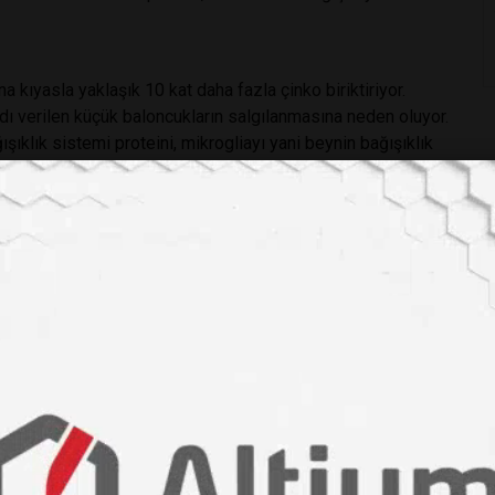
a kıyasla yaklaşık 10 kat daha fazla çinko biriktiriyor.
 adı verilen küçük baloncukların salgılanmasına neden oluyor.
şıklık sistemi proteini, mikrogliayı yani beynin bağışıklık
üştürüyor.
ün daha hızlı büyümesine yol açıyor.
uçlar
akla kalmadı; aynı zamanda bu ölümcül süreci durdurmaya
hedef alan küçük moleküllü bir inhibitör hem proteinlerin
şekilde yavaşlattı.
defler olduğunu gösteriyor. Özellikle bu moleküllerin
sını kırma yolunda umut verici bir adım olabilir.
ce ZIP4’ün pankreas kanserindeki rolünü incelemişti. O
apiye dirençli hale getirdiği, metastaza neden olduğu ve