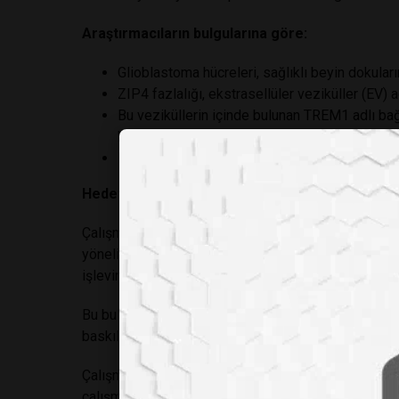
Araştırmacıların bulgularına göre:
Glioblastoma hücreleri, sağlıklı beyin dokuların
ZIP4 fazlalığı, ekstrasellüler veziküller (EV)
Bu veziküllerin içinde bulunan TREM1 adlı bağı
hücrelerini, tümörü destekleyen bir forma dön
Mikrogliadan salınan iltihaplı sinyaller, tümör
Hedefe Yönelik Müdahalelerle Umut Verici Son
Çalışmayı yürüten ekip, sadece mekanizmayı anlam
yönelik bir müdahale de test etti. ZIP4 ve TREM1’i 
işlevini engelledi hem de tümör büyümesini belirgin 
Bu bulgu, ZIP4 ve TREM1’in potansiyel terapötik he
baskılanması, glioblastomanın tedaviye dirençli doğa
Çalışmanın kıdemli yazarı Prof. Dr. Min Li, daha ön
çalışmalarda da ZIP4’ün kanser hücrelerini kemoter