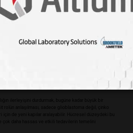
sterilmişti. Şimdi ise bu proteinin beyin tümörlerinde de
nmış oldu.
manın ortak yazarlarından beyin cerrahı Dr. Ian Dunn, "Bu
elede heyecan verici gelişmeler. Bulgular, yeni tedavi
 artırma potansiyeline sahip," açıklamasında bulundu.
1’i hedef alan tedavilerin hayvan modellerinde ve
or.
labilir
ığın ilerleyişini durdurmak, bugüne kadar büyük bir
t rolün anlaşılması, sadece glioblastoma değil, çinko
eri için de yeni kapılar aralayabilir. Hücresel düzeydeki bu
çok daha hassas ve etkili tedavilerin temelini