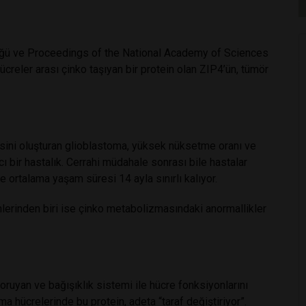
tüğü ve Proceedings of the National Academy of Sciences
creler arası çinko taşıyan bir protein olan ZIP4’ün, tümör
’sini oluşturan glioblastoma, yüksek nüksetme oranı ve
ı bir hastalık. Cerrahi müdahale sonrası bile hastalar
e ortalama yaşam süresi 14 ayla sınırlı kalıyor.
lerinden biri ise çinko metabolizmasındaki anormallikler
oruyan ve bağışıklık sistemi ile hücre fonksiyonlarını
a hücrelerinde bu protein, adeta “taraf değiştiriyor”.