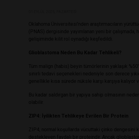
01 EYLÜL 2025, PAZARTESI
Oklahoma Üniversitesi’nden araştırmacıların yürüt
(PNAS) dergisinde yayımlanan yeni bir çalışmada, hü
gelişiminde kilit rol oynadığı keşfedildi.
Glioblastoma Neden Bu Kadar Tehlikeli?
Tüm malign (habis) beyin tümörlerinin yaklaşık %50
sınırlı tedavi seçenekleri nedeniyle son derece yıkıc
genellikle kısa sürede nüksle karşı karşıya kalıyor v
Bu kadar saldırgan bir yapıya sahip olmasının neden
olabilir.
ZIP4: İyilikten Tehlikeye Evrilen Bir Protein
ZIP4, normal koşullarda vücuttaki çinko dengesini k
destekleyen faydalı bir proteindir. Ancak glioblastom