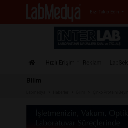
Labmedya - Laboratuv
Bizi Takip Edin
Hızlı Erişim
Reklam
LabSek
Bilim
Labmedya
Haberler
Bilim
Çinko Proteini Beyi