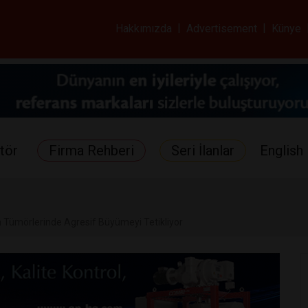
ar ve Sağlık Gazetes
Hakkımızda
|
Advertisement
|
Künye
tör
Firma Rehberi
Seri İlanlar
English 
n Tümörlerinde Agresif Büyümeyi Tetikliyor