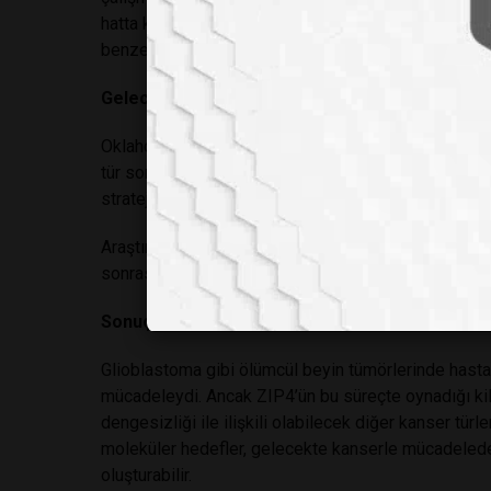
hatta kaşeksi (kas kaybı) sendromunu tetiklediği gö
benzer şekilde yıkıcı etkilere sahip olduğu doğrula
Geleceğe Dair Tedavi Perspektifleri
Oklahoma Üniversitesi Tıp Fakültesi Dekanı ve çalış
tür sonuçlar, bu kadar zorlayıcı bir hastalıkla mücad
stratejileri geliştirerek hastaların yaşam kalitesini
Araştırma ekibi, önümüzdeki dönemde ZIP4 ve TREM
sonrasında klinik deneylerde test edilmesini planlıy
Sonuç Olarak Tümörün Zayıf Noktası Bulunmuş O
Glioblastoma gibi ölümcül beyin tümörlerinde hastal
mücadeleydi. Ancak ZIP4’ün bu süreçte oynadığı kili
dengesizliği ile ilişkili olabilecek diğer kanser türl
moleküler hedefler, gelecekte kanserle mücadelede 
oluşturabilir.