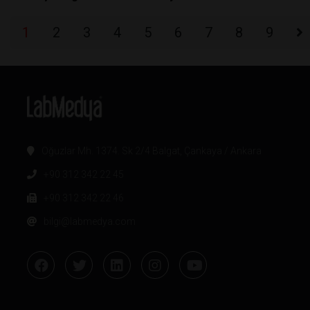
1
2
3
4
5
6
7
8
9
Oğuzlar Mh. 1374. Sk 2/4 Balgat, Çankaya / Ankara
+90 312 342 22 45
+90 312 342 22 46
bilgi@labmedya.com