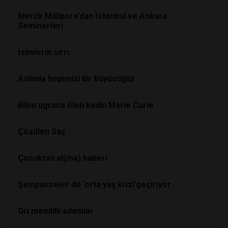
Merck Millipore’dan İstanbul ve Ankara
Seminerleri
İsimlerin sırrı
Aslında hepimizi bir büyücüğüz
Bilim ugruna ölen kadin Marie Curie
Çözülen Saç
Çocuktan al(ma) haberi
Şempanzeler de ‘orta yaş krizi’geçiriyor
Gri mendilli adamlar