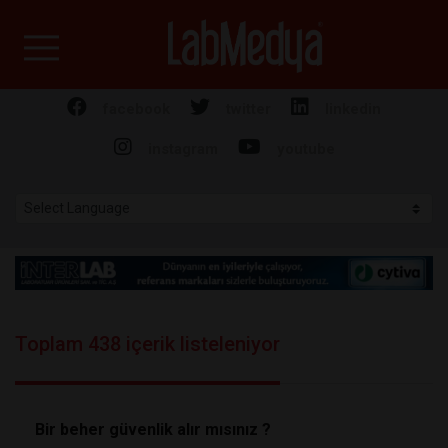
Labmedya - Laboratuv
facebook
twitter
linkedin
instagram
youtube
Toplam 438 içerik listeleniyor
Bir beher güvenlik alır mısınız ?