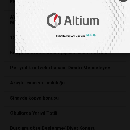
EN ÇOK MEMLEKETIM IÇIN SEVINDIM
AY ISIGINDA FÜZYON - LABORATUVAR - IDARE -
MEDYA ÜÇGENINDE BILIM
125 YILLIK SIRLAR
Kimya laboratuvarında yapılan sanat; Parfüm
Periyodik cetvelin babası: Dimitri Mendeleyev
Araştırıcının sorumluluğu
Sinavda kopya konusu
Okullarda Yarıyıl Tatili
Burçlara göre Beslenme/ Diyet Konusu