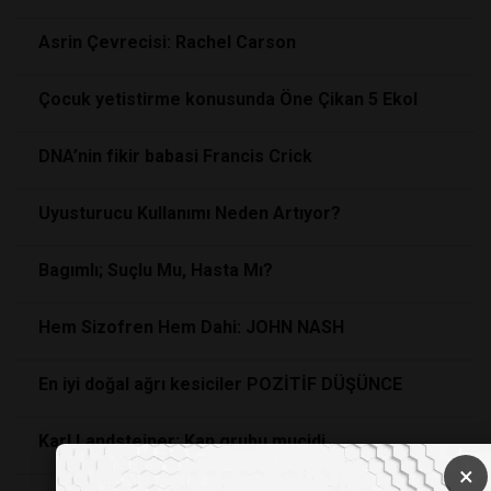
Asrin Çevrecisi: Rachel Carson
Çocuk yetistirme konusunda Öne Çikan 5 Ekol
DNA’nin fikir babasi Francis Crick
Uyusturucu Kullanımı Neden Artıyor?
Bagımlı; Suçlu Mu, Hasta Mı?
Hem Sizofren Hem Dahi: JOHN NASH
En iyi doğal ağrı kesiciler POZİTİF DÜŞÜNCE
Karl Landsteiner: Kan grubu mucidi
×