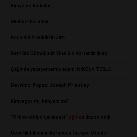
Kimya ve kadınlar
Michael Faraday
Rosalind Franklin’in sırrı
Beni Siz Gömdünüz Yine Siz Kurtardırdınız
Çağında yaşayamamış adam: NİKOLA TESLA
Devrimci Papaz: Joseph Priestley
Kimyager mi, kimyacı mı?
“Orkim atölye çalışması”
eğitim
i düzenlendi
Genetik biliminin kurucusu Gregor Mendel